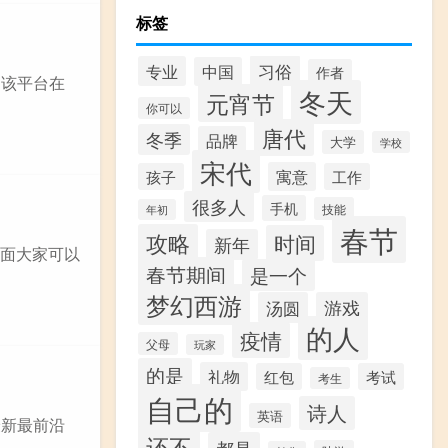
标签
习俗
专业
中国
作者
 该平台在
冬天
元宵节
你可以
唐代
冬季
品牌
大学
学校
宋代
寓意
孩子
工作
很多人
手机
技能
年初
春节
攻略
时间
新年
下面大家可以
春节期间
是一个
梦幻西游
汤圆
游戏
的人
疫情
父母
玩家
的是
礼物
红包
考试
考生
自己的
诗人
英语
最新最前沿
还不