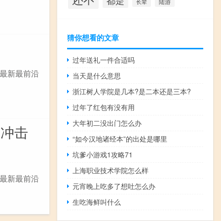
都是
陆游
长辈
猜你想看的文章
过年送礼一件合适吗
最新最前沿
当天是什么意思
浙江树人学院是几本?是二本还是三本?
过年了红包有没有用
大年初二没出门怎么办
格冲击
“如今汉地诸经本”的出处是哪里
坑爹小游戏1攻略71
上海职业技术学院怎么样
最新最前沿
元宵晚上吃多了想吐怎么办
生吃海鲜叫什么