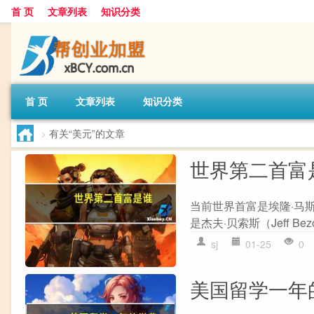
首 页
文章列表
知识分类
首 页
文章列表
知识分类
>
有关“美元”的文章
世界第二首富
当前世界首富是埃隆·马斯
是杰夫·贝索斯（Jeff B
sj
01-25
0
美国留学一年