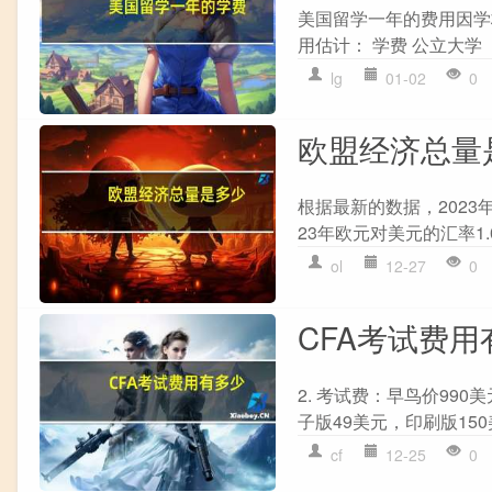
美国留学一年的费用因学
用估计： 学费 公立大学 ：每
lg
01-02
0
欧盟经济总量
根据最新的数据，2023
23年欧元对美元的汇率1.
ol
12-27
0
CFA考试费用
2. 考试费：早鸟价990美
子版49美元，印刷版150
cf
12-25
0