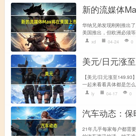
新的流媒体M
华纳兄弟发现刚刚推出了
美国推出，但欧洲必须等到<>
xd
04-24
0
美元/日元涨至1
【美元/日元涨至149.
一起来看看具体都是怎么回事吧
ly
04-17
0
汽车动态：保时
21年几乎每家每户都需