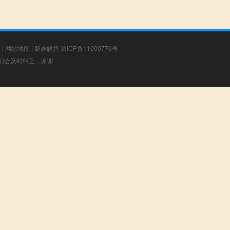
章
|
网站地图
|
疑难解答
渝ICP备11000776号
，我们会及时纠正，谢谢