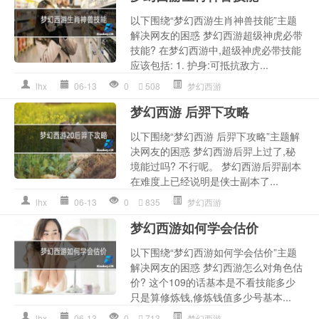
以下围绕“梦幻西游生肖神兽技能”主题
解决网友的困惑 梦幻西游超级神虎必带
技能? 在梦幻西游中,超级神虎必带技能
应该包括: 1. 护身:可抵抗敌方...
lhx
06-13
0
508
梦幻西游
梦幻西游 后羿下攻略
以下围绕“梦幻西游 后羿下攻略”主题解
决网友的困惑 梦幻西游后羿上过了,秘
境能过吗? 不行呢。 梦幻西游后羿副本
在难度上已经说明是侠士副本了...
lhx
06-13
0
835
梦幻西游
梦幻西游如何学会估价
以下围绕“梦幻西游如何学会估价”主题
解决网友的困惑 梦幻西游怎么对角色估
价? 这个109的话基本是不看技能多少
只是算修炼钱,修炼钱值多少号基本...
lhx
06-13
0
713
梦幻西游