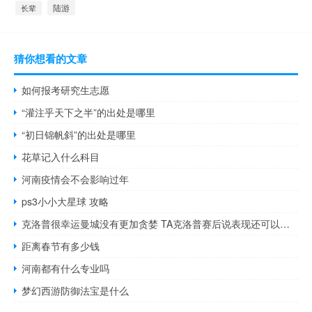
陆游
长辈
猜你想看的文章
如何报考研究生志愿
“灌注乎天下之半”的出处是哪里
“初日锦帆斜”的出处是哪里
花草记入什么科目
河南疫情会不会影响过年
ps3小小大星球 攻略
克洛普很幸运曼城没有更加贪婪 TA克洛普赛后说表现还可以的是阿利森法比尼奥加克波亨德森
距离春节有多少钱
河南都有什么专业吗
梦幻西游防御法宝是什么