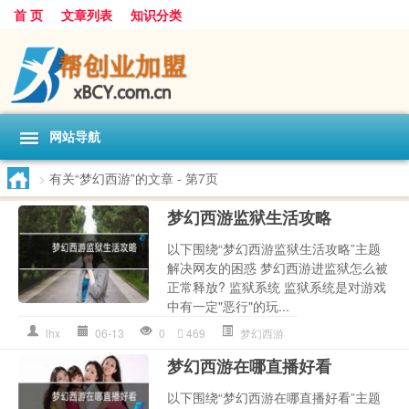
首 页
文章列表
知识分类
网站导航
>
有关“梦幻西游”的文章
- 第7页
梦幻西游监狱生活攻略
以下围绕“梦幻西游监狱生活攻略”主题
解决网友的困惑 梦幻西游进监狱怎么被
正常释放? 监狱系统 监狱系统是对游戏
中有一定"恶行"的玩...
lhx
06-13
0
469
梦幻西游
梦幻西游在哪直播好看
以下围绕“梦幻西游在哪直播好看”主题