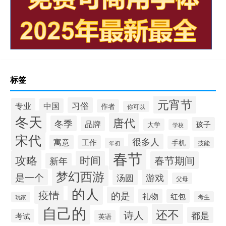
标签
元宵节
习俗
专业
中国
作者
你可以
冬天
唐代
冬季
品牌
孩子
大学
学校
宋代
很多人
寓意
工作
手机
技能
年初
春节
攻略
时间
春节期间
新年
梦幻西游
是一个
汤圆
游戏
父母
的人
疫情
的是
礼物
红包
考生
玩家
自己的
还不
诗人
都是
考试
英语