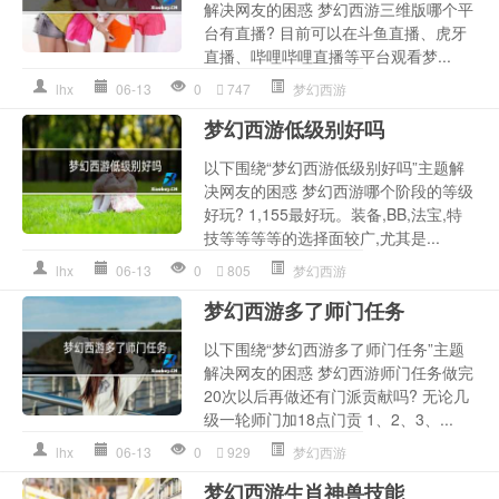
解决网友的困惑 梦幻西游三维版哪个平
台有直播? 目前可以在斗鱼直播、虎牙
直播、哔哩哔哩直播等平台观看梦...
lhx
06-13
0
747
梦幻西游
梦幻西游低级别好吗
以下围绕“梦幻西游低级别好吗”主题解
决网友的困惑 梦幻西游哪个阶段的等级
好玩? 1,155最好玩。装备,BB,法宝,特
技等等等等的选择面较广,尤其是...
lhx
06-13
0
805
梦幻西游
梦幻西游多了师门任务
以下围绕“梦幻西游多了师门任务”主题
解决网友的困惑 梦幻西游师门任务做完
20次以后再做还有门派贡献吗? 无论几
级一轮师门加18点门贡 1、2、3、...
lhx
06-13
0
929
梦幻西游
梦幻西游生肖神兽技能