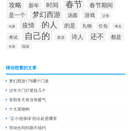
春节
攻略
时间
春节期间
新年
梦幻西游
是一个
汤圆
游戏
父母
的人
疫情
的是
礼物
红包
考生
玩家
自己的
还不
诗人
都是
考试
英语
陆游
长辈
猜你想看的文章
梦幻西游175哪个门派
过年大门灯笼挂几个
安阳冬天有没有暖气
十大宠物狗
“正小池涨绿”的出处是哪里
劳动合同到期不续约