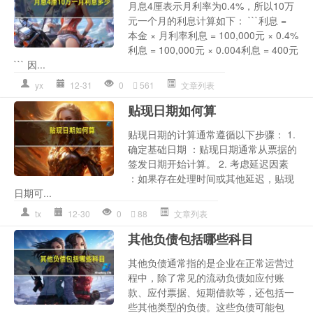
月息4厘表示月利率为0.4%，所以10万
元一个月的利息计算如下： ```利息 =
本金 × 月利率利息 = 100,000元 × 0.4%
利息 = 100,000元 × 0.004利息 = 400元
``` 因...
yx
12-31
0
561
文章列表
贴现日期如何算
贴现日期的计算通常遵循以下步骤： 1.
确定基础日期 ：贴现日期通常从票据的
签发日期开始计算。 2. 考虑延迟因素
：如果存在处理时间或其他延迟，贴现
日期可...
tx
12-30
0
88
文章列表
其他负债包括哪些科目
其他负债通常指的是企业在正常运营过
程中，除了常见的流动负债如应付账
款、应付票据、短期借款等，还包括一
些其他类型的负债。这些负债可能包