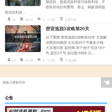
期还款，提前还款时按日收取利息，不
收取其他任何费用。那么，蚂蚁借呗提
前还款利息...
lyj
08-04
0
183
文章列表
密室逃脱3攻略第20关
以下围绕“密室逃脱3攻略第20关”主题解
决网友的困惑 大乐透20个号要多少钱-
大乐透问答-彩经网 举个例子:红区18个
号,蓝区2个号,则注数:8568 注,...
lst
04-28
0
240
手游攻略
☚
公告