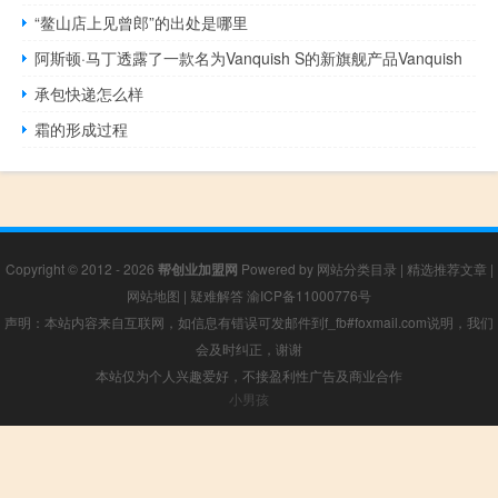
“鳌山店上见曾郎”的出处是哪里
阿斯顿·马丁透露了一款名为Vanquish S的新旗舰产品Vanquish
承包快递怎么样
霜的形成过程
Copyright © 2012 - 2026
帮创业加盟网
Powered by
网站分类目录
|
精选推荐文章
|
网站地图
|
疑难解答
渝ICP备11000776号
声明：本站内容来自互联网，如信息有错误可发邮件到f_fb#foxmail.com说明，我们
会及时纠正，谢谢
本站仅为个人兴趣爱好，不接盈利性广告及商业合作
小男孩