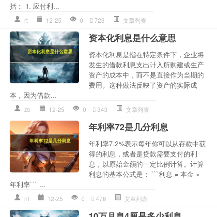
括： 1. 应付利...
rt
12-25
0
723
文章列表
资本化利息是什么意思
资本化利息是指在特定条件下，企业将
发生的借款利息支出计入所购建或生产
资产的成本中，而不是直接作为当期的
费用。这种做法反映了资产的实际成
本，因为借款...
zb
12-25
0
343
文章列表
年利率72是几分利息
年利率7.2%表示每年你可以从存款中获
得的利息，或者是贷款需要支付的利
息，以原始金额的一定比例计算。计算
利息的基本公式是： ```利息 = 本金 ×
年利率``` ...
nl
12-25
0
476
文章列表
10万月息4厘是多少利息