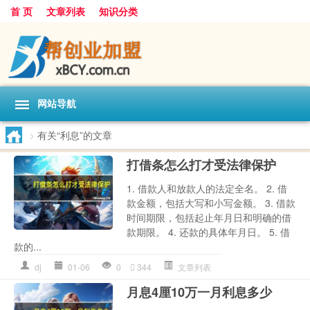
首 页
文章列表
知识分类
网站导航
>
有关“利息”的文章
打借条怎么打才受法律保护
1. 借款人和放款人的法定全名。 2. 借
款金额，包括大写和小写金额。 3. 借款
时间期限，包括起止年月日和明确的借
款期限。 4. 还款的具体年月日。 5. 借
款的...
dj
01-06
0
344
文章列表
月息4厘10万一月利息多少