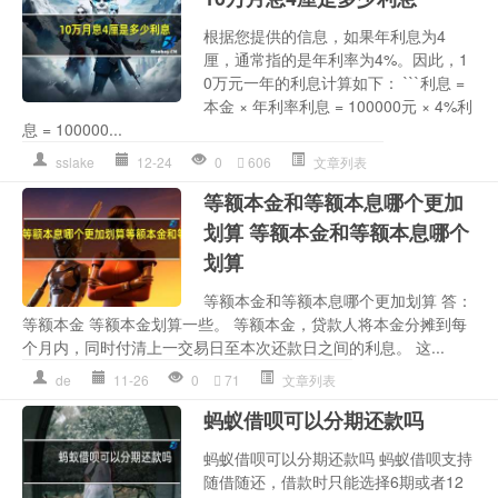
根据您提供的信息，如果年利息为4
厘，通常指的是年利率为4%。因此，1
0万元一年的利息计算如下： ```利息 =
本金 × 年利率利息 = 100000元 × 4%利
息 = 100000...
sslake
12-24
0
606
文章列表
等额本金和等额本息哪个更加
划算 等额本金和等额本息哪个
划算
等额本金和等额本息哪个更加划算 答：
等额本金 等额本金划算一些。 等额本金，贷款人将本金分摊到每
个月内，同时付清上一交易日至本次还款日之间的利息。 这...
de
11-26
0
71
文章列表
蚂蚁借呗可以分期还款吗
蚂蚁借呗可以分期还款吗 蚂蚁借呗支持
随借随还，借款时只能选择6期或者12