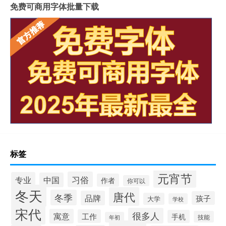
免费可商用字体批量下载
标签
元宵节
习俗
专业
中国
作者
你可以
冬天
唐代
冬季
品牌
孩子
大学
学校
宋代
很多人
寓意
工作
手机
技能
年初