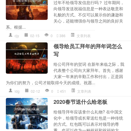
过年不给领导发信息行吗？ 过年期间，
向领导发送祝福信息是一种表达敬意和
礼貌的方式。不仅可以展示你的谦逊和
关心，还能增强你与领导之间的良好关
系。根据...
cjy
02-15
0
386
文章列表
领导给员工拜年的拜年词怎么
写
给公司拜年的贺词 在新年来临之际，我
代表整个公司向大家拜年。首先，感谢
大家一年来的辛勤工作和付出，正是因
为你们的努力，公司才能取得今天的成绩。祝愿...
ldg
02-12
0
451
文章列表
2020春节送什么给老板
给领导拜年应该拿什么礼物? 在中国文
化中，给领导或长辈送红包是一种传统
的方式。红包既可以表示对领导的尊
重，也可以作为一种祝福和祝福的方