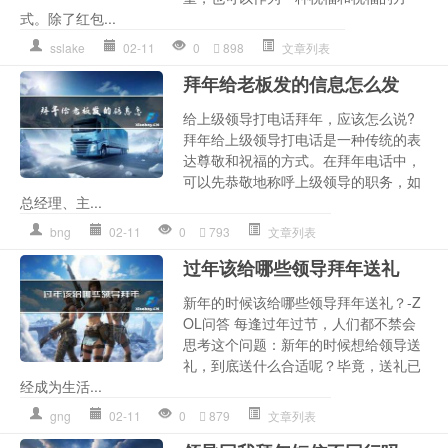
式。除了红包...
sslake
02-11
0
898
文章列表
拜年给老板发的信息怎么发
给上级领导打电话拜年，应该怎么说?
拜年给上级领导打电话是一种传统的表
达尊敬和祝福的方式。在拜年电话中，
可以先恭敬地称呼上级领导的职务，如
总经理、主...
bng
02-11
0
793
文章列表
过年该给哪些领导拜年送礼
新年的时候该给哪些领导拜年送礼？-Z
OL问答 每逢过年过节，人们都不禁会
思考这个问题：新年的时候想给领导送
礼，到底送什么合适呢？毕竟，送礼已
经成为生活...
gng
02-11
0
879
文章列表