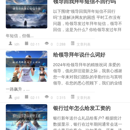
领导回我拜年短信不回行吗
以下围绕“领导回我拜年短信不回行
吗”主题解决网友的困惑 平时工作没有
问题，给领导发过年拜年短信，领导不
回信，这是为什么? 你给领导发过年拜
年短信，但领...
ldh
02-11
0
288
文章列表
给领导拜年说什么词好
2024年给领导拜年的精致祝词 亲爱的
领导，值此辞旧迎新之际，我衷心感谢
您一年来对我们团队的辛勤付出与英明
领导。在您的悉心照顾下，我们的业绩
一路飙升，...
gld
02-11
0
315
文章列表
银行过年怎么给发工资的
银行新年送什么礼品给客户? 根据统计
数据显示，银行在过年期间通常会送一
些小商品给客户，比如香皂、牙膏、洗