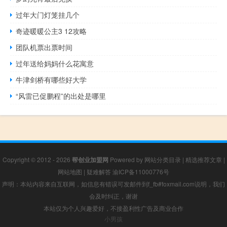
过年大门灯笼挂几个
奇迹暖暖公主3 12攻略
团队机票出票时间
过年送给妈妈什么花寓意
牛津剑桥有哪些好大学
“风雷已促鹏程”的出处是哪里
Copyright © 2012 - 2026
帮创业加盟网
Powered by
网站分类目录
|
精选推荐文章
|
网站地图
|
疑难解答
渝ICP备11000776号
声明：本站内容来自互联网，如信息有错误可发邮件到f_fb#foxmail.com说明，我们
会及时纠正，谢谢
本站仅为个人兴趣爱好，不接盈利性广告及商业合作
小男孩