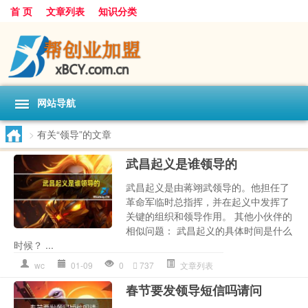
首 页
文章列表
知识分类
网站导航
>
有关“领导”的文章
武昌起义是谁领导的
武昌起义是由蒋翊武领导的。他担任了
革命军临时总指挥，并在起义中发挥了
关键的组织和领导作用。 其他小伙伴的
相似问题： 武昌起义的具体时间是什么
时候？ ...
wc
01-09
0
737
文章列表
春节要发领导短信吗请问