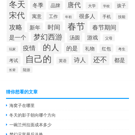
冬天
唐代
冬季
品牌
孩子
大学
学校
宋代
很多人
寓意
工作
手机
技能
年初
春节
攻略
时间
春节期间
新年
梦幻西游
是一个
汤圆
游戏
父母
的人
疫情
的是
礼物
红包
考生
玩家
自己的
还不
诗人
都是
考试
英语
陆游
长辈
猜你想看的文章
海窝子在哪里
冬天的影子朝向哪个方向
一碗兰州拉面成本多少
梦幻元宵最后兑换