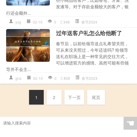
发液等。对于存款金额较大的客户，银
行还会额外...
yxg
02-10
0
348
春节2024
过年送客户礼怎么给他断了
春节后，以前给领导送点礼希望关照，
可从来没关照过，今年还送吗? 给领导
送礼在职场上是一种常见的交往方式，
可以增进双方的感情。虽然可能有些领
导并不会主...
gns
02-10
0
808
春节2024
1
2
下一页
尾页
☚