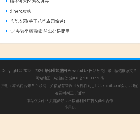
橘子洲景区怎么进去
d hero攻略
花草农园(关于花草农园简述)
“老夫独坐栖青嶂”的出处是哪里
Copyright © 2012 - 2026
帮创业加盟网
Powered by
网站分类目录
|
精选推荐文章
|
网站地图
|
疑难解答
渝ICP备11000776号
声明：本站内容来自互联网，如信息有错误可发邮件到f_fb#foxmail.com说明，我们
会及时纠正，谢谢
本站仅为个人兴趣爱好，不接盈利性广告及商业合作
小男孩