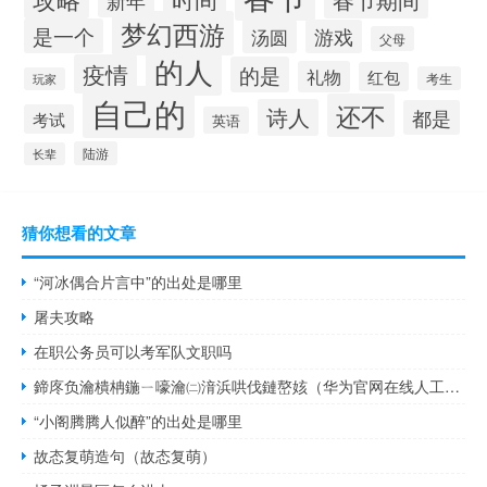
新年
梦幻西游
是一个
汤圆
游戏
父母
的人
疫情
的是
礼物
红包
考生
玩家
自己的
还不
诗人
都是
考试
英语
陆游
长辈
猜你想看的文章
“河冰偶合片言中”的出处是哪里
屠夫攻略
在职公务员可以考军队文职吗
鍗庝负瀹樻柟鍦ㄧ嚎瀹㈡湇浜哄伐鏈嶅姟（华为官网在线人工客服(华为手机客服官网人工客服)）
“小阁腾腾人似醉”的出处是哪里
故态复萌造句（故态复萌）