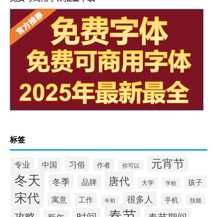
标签
元宵节
习俗
专业
中国
作者
你可以
冬天
唐代
冬季
品牌
孩子
大学
学校
宋代
很多人
寓意
工作
手机
技能
年初
春节
攻略
时间
春节期间