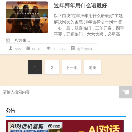
过年拜年用什么语最好
以下围绕“过年拜年用什么语最好”主题
解决网友的困惑 拜年吉祥话一到十 答:
一心一意，双喜临门，三羊开春，四季
平要，五福临门，六六大顺，必星高
照，八方来...
gnb
02-10
0
42
春节2024
1
2
下一页
尾页
☚
公告