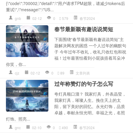
{\"code\":700002,\"detail\":\"用户请求TPM超限，请减少tokens后
重试\",\"message\":\"US...
gnb
02-12
0
579
春节2024
春节最新颖有趣说说简短
下面围绕“春节最新颖有趣说说简短”主
题解决网友的困惑 一个人过年的幽默句
子 今年过年不收礼，收礼只收红包和祝
福！过年最害怕看到小屁孩捂着耳朵冲
你笑，你...
cjz
02-12
0
89
文章列表
过年称赞灯的句子怎么写
夸灯具顺口溜？ 我家灯具，外表晶莹，
我家灯具，璀璨人生。挽住天上的太
阳，留下美好的回忆。永光灯饰，品质
卓越，奉献永恒光明。幸福之光，名照
灯饰。照亮...
gnc
02-10
0
490
春节2024