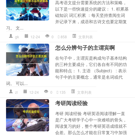
高考语文提分需要系统的方法和策略，
以下是一些快速提分的建议： 1. 积累基
础知识 词汇积累 ：每天坚持查阅生词
并记录下来，成语和古诗文也要定期复
习。 文...
gk
12-24
0
858
文章列表
怎么分辨句子的主谓宾啊
在句子中，主谓宾是构成句子基本结构
的三种主要成分，它们各自有不同的功
能和特点： 1. 主语 （Subject） : 表示
句子中的主要概念，通常是名词或代
词。 可以...
zl
12-24
0
135
文章列表
考研阅读经验
考研 阅读经验 考研英语阅读理解一直
是广大考研学子心中一块难啃的骨头，
阅读复习的好，整个考研英语成绩就不
会差。那么怎么才能在日常复习中加强