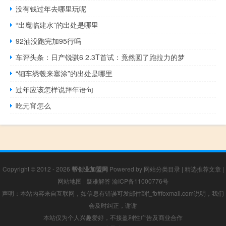
没有钱过年去哪里玩呢
“出麾临建水”的出处是哪里
92油没跑完加95行吗
车评头条：日产锐骐6 2.3T首试：竟然圆了跑拉力的梦
“钿车绣毂来塞涂”的出处是哪里
过年应该怎样说拜年语句
吃元宵怎么
Copyright © 2012 - 2026
帮创业加盟网
Powered by
网站分类目录
|
精选推荐文章
|
网站地图
|
疑难解答
渝ICP备11000776号
声明：本站内容来自互联网，如信息有错误可发邮件到f_fb#foxmail.com说明，我们
会及时纠正，谢谢
本站仅为个人兴趣爱好，不接盈利性广告及商业合作