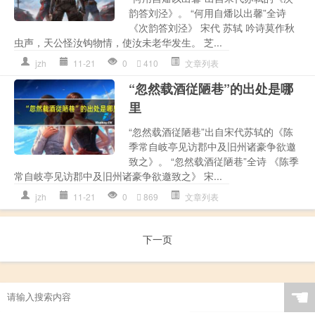
韵答刘泾》。 “何用自燔以出馨”全诗
《次韵答刘泾》 宋代 苏轼 吟诗莫作秋
虫声，天公怪汝钩物情，使汝未老华发生。 芝...
jzh
11-21
0
410
文章列表
“忽然载酒従陋巷”的出处是哪
里
“忽然载酒従陋巷”出自宋代苏轼的《陈
季常自岐亭见访郡中及旧州诸豪争欲邀
致之》。 “忽然载酒従陋巷”全诗 《陈季
常自岐亭见访郡中及旧州诸豪争欲邀致之》 宋...
jzh
11-21
0
869
文章列表
下一页
☚