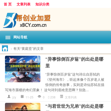
首 页
文章列表
知识分类
网站导航
>
有关“黄庭坚”的文章
“异事惊倒百岁翁”的出处是哪
里
“异事惊倒百岁翁”这句诗出自苏轼的
《登州海市》，听起来像个百岁老人被
惊倒的传奇故事，实则是诗仙苏轼在描
写海市蜃楼的奇幻景象！ 这句诗到底啥意思啊？别急...
jzy
11-25
0
238
文章列表
“与君世世为兄弟”的出处是哪