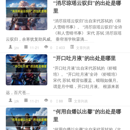
“消尽琼瑶云驭归”的出处是哪
里
“消尽琼瑶云驭归”出自宋代苏轼的《和
人雪晴书事》。 “消尽琼瑶云驭归”全诗
《和人雪晴书事》 宋代 苏轼 消尽琼瑶
云驭归，余寒犹复助风威。 垂帘渐学秋霖滴...
jzx
11-21
0
403
文章列表
“开口吐月液”的出处是哪里
“开口吐月液”出自宋代苏轼的《虾蟆
培》。 “开口吐月液”全诗 《虾蟆培》
宋代 苏轼 蟆背似覆盂，蟆颐如偃月。
谓是月中蟆，开口吐月液。 根源来甚
远，百尺苍...
jzk
11-21
0
88
文章列表
“何用自燔以出馨”的出处是哪
里
“何用自燔以出馨”出自宋代苏轼的《次