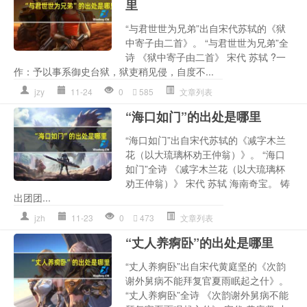
里
“与君世世为兄弟”出自宋代苏轼的《狱
中寄子由二首》。 “与君世世为兄弟”全
诗 《狱中寄子由二首》 宋代 苏轼 ?一
作：予以事系御史台狱，狱吏稍见侵，自度不...
jzy
11-24
0
585
文章列表
“海口如门”的出处是哪里
“海口如门”出自宋代苏轼的《减字木兰
花（以大琉璃杯劝王仲翁）》。 “海口
如门”全诗 《减字木兰花（以大琉璃杯
劝王仲翁）》 宋代 苏轼 海南奇宝。 铸
出团团...
jzh
11-23
0
473
文章列表
“丈人养痾卧”的出处是哪里
“丈人养痾卧”出自宋代黄庭坚的《次韵
谢外舅病不能拜复官夏雨眠起之什》。
“丈人养痾卧”全诗 《次韵谢外舅病不能