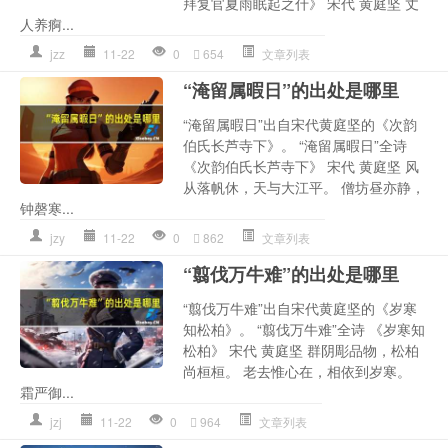
拜复官夏雨眠起之什》 宋代 黄庭坚 丈
人养痾...
jzz
11-22
0
654
文章列表
“淹留属暇日”的出处是哪里
“淹留属暇日”出自宋代黄庭坚的《次韵
伯氏长芦寺下》。 “淹留属暇日”全诗
《次韵伯氏长芦寺下》 宋代 黄庭坚 风
从落帆休，天与大江平。 僧坊昼亦静，
钟磬寒...
jzy
11-22
0
862
文章列表
“翦伐万牛难”的出处是哪里
“翦伐万牛难”出自宋代黄庭坚的《岁寒
知松柏》。 “翦伐万牛难”全诗 《岁寒知
松柏》 宋代 黄庭坚 群阴彫品物，松柏
尚桓桓。 老去惟心在，相依到岁寒。
霜严御...
jzj
11-22
0
964
文章列表