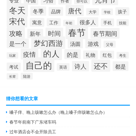
习俗
专业
中国
作者
你可以
冬天
唐代
冬季
品牌
孩子
大学
学校
宋代
很多人
寓意
工作
手机
技能
年初
春节
攻略
时间
春节期间
新年
梦幻西游
是一个
汤圆
游戏
父母
的人
疫情
的是
礼物
红包
考生
玩家
自己的
还不
诗人
都是
考试
英语
陆游
长辈
猜你想看的文章
嗓子痒、晚上咳嗽怎么办（晚上嗓子痒咳嗽怎么办）
春节年前南下广东堵车吗
过年酒店会不会开除员工