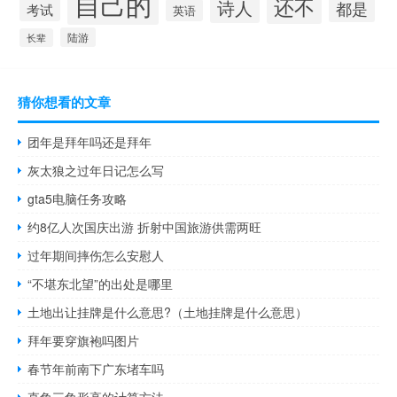
自己的
还不
诗人
都是
考试
英语
陆游
长辈
猜你想看的文章
团年是拜年吗还是拜年
灰太狼之过年日记怎么写
gta5电脑任务攻略
约8亿人次国庆出游 折射中国旅游供需两旺
过年期间摔伤怎么安慰人
“不堪东北望”的出处是哪里
土地出让挂牌是什么意思?（土地挂牌是什么意思）
拜年要穿旗袍吗图片
春节年前南下广东堵车吗
直角三角形高的计算方法