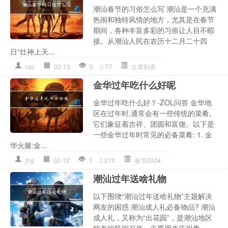
潮汕春节的习俗怎么写 潮汕是一个充满
热闹和独特风情的地方，尤其是在春节
期间，各种丰富多彩的习俗让人目不暇
接。从潮汕人民在农历十二月二十四
日“灶神上天...
csc
02-13
0
77
文章列表
金华过年吃什么好呢
金华过年吃什么好？-ZOL问答 金华地
区在过年时,通常会有一些传统的菜肴,
它们象征着吉祥、团圆和富饶。以下是
一些金华过年时常见的必备菜肴: 1. 金
华火腿:金...
jhg
02-12
0
210
春节2024
潮汕过年送啥礼物
以下围绕“潮汕过年送啥礼物”主题解决
网友的困惑 潮汕成人礼必备物品? 潮汕
成人礼，又称为“出花园”，是潮汕地区
特有的民间习俗，主要用来庆祝青...