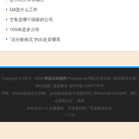
QA是什么工作
空客是哪个国家的公司
100db是多少倍
“况分散南北”的出处是哪里
Copyright © 2012 - 2026
帮创业加盟网
Powered by
网站分类目录
|
精选推荐文章
|
网站地图
|
疑难解答
渝ICP备11000776号
声明：本站内容来自互联网，如信息有错误可发邮件到f_fb#foxmail.com说明，我们
会及时纠正，谢谢
本站仅为个人兴趣爱好，不接盈利性广告及商业合作
小男孩