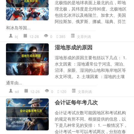
北极指的是地球表面上最北的点，即地
理北极，其纬度是北纬90度。北极地区
包括北冰洋以及格陵兰、加拿大、美国
阿拉斯加、俄罗斯、挪威、瑞典、芬兰
和冰岛等国...
bj
12-28
0
385
文章列表
湿地形成的原因
湿地形成的原因主要包括以下几点： 1.
水文因素 ：湿地通常位于河流、湖泊、
沼泽、泉眼、湿润的山地和海岸地区等
水文环境。 2. 土壤因素 ：湿地的土壤
通常由...
sd
12-26
0
120
文章列表
会计证每年考几次
会计证考试次数可能因地区和考试机构
的规定有所不同。根据提供的信息，以
下是几种常见的安排： 1. 一般情况下，
会计考试一年可以考试两次，分别在春