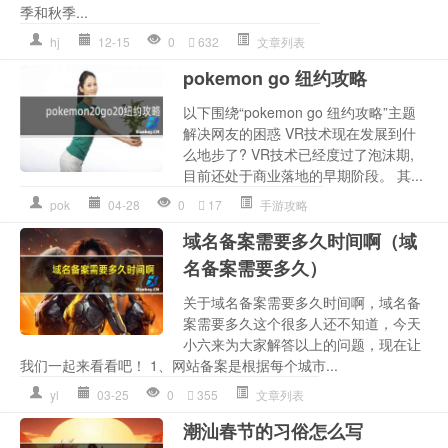
季和秋季...
hj
12-15
0
632
文章列表
pokemon go 纽约攻略
以下围绕“pokemon go 纽约攻略”主题
解决网友的困惑 VR技术现在发展到什
么地步了? VR技术已经度过了泡沫期,
目前还处于商业落地的早期阶段。 其...
pok
04-28
0
17
手游攻略
域名备案需要多久时间啊（域
名备案需要多久）
关于域名备案需要多久时间啊，域名备
案需要多久这个很多人还不知道，今天
小六来为大家解答以上的问题，现在让
我们一起来看看吧！ 1、网站备案是根据每个城市...
yl
03-25
0
355
文章列表
潮汕春节的习俗怎么写