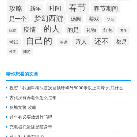
春节
攻略
时间
春节期间
新年
梦幻西游
是一个
汤圆
游戏
父母
的人
疫情
的是
礼物
红包
考生
玩家
自己的
还不
诗人
都是
考试
英语
陆游
长辈
猜你想看的文章
祝贺！我国科考队首次登顶珠峰外8000米以上高峰 到底什么情况呢
古代没有养老金怎么过年
皮城女警 攻略
过年有必要放爆竹吗吗
充电器托运还是随身带
意大利大学有哪些