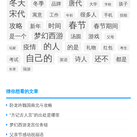
冬天
唐代
冬季
品牌
孩子
大学
学校
宋代
很多人
寓意
工作
手机
技能
年初
春节
攻略
时间
春节期间
新年
梦幻西游
是一个
汤圆
游戏
父母
的人
疫情
的是
礼物
红包
考生
玩家
自己的
还不
诗人
都是
考试
英语
陆游
长辈
猜你想看的文章
卧龙吟魏国南北斗攻略
“方记古人言”的出处是哪里
梦幻西游龙宫任务链
父亲节感动祝福语