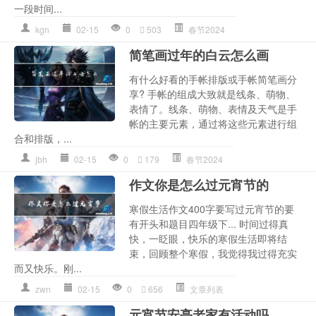
一段时间...
kgn
02-15
0
503
春节2024
简笔画过年的白云怎么画
有什么好看的手帐排版或手帐简笔画分
享? 手帐的组成大致就是线条、萌物、
表情了。线条、萌物、表情及天气是手
帐的主要元素，通过将这些元素进行组
合和排版，...
jbh
02-15
0
179
春节2024
作文你是怎么过元宵节的
寒假生活作文400字要写过元宵节的要
有开头和题目四年级下... 时间过得真
快，一眨眼，快乐的寒假生活即将结
束，回顾整个寒假，我觉得我过得充实
而又快乐。刚...
zwn
02-15
0
656
文章列表
元宵节安亭老家有活动吗