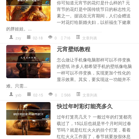
你可知道元宵节的花灯是什么样的? 元
宵节的花灯是中国传统节日的标志性元
素之一。据说在元宵期间，人们会赠送
一对花灯给新婚夫妇，以祈福生下健康
的胖娃娃。...
zxy
02-18
0
716
文章列表
元宵壁纸教程
怎么做让手机像电脑那样可以不停变换
的壁纸 许多人都希望手机的壁纸像电脑
一样可以不停变换，实现更加个性化的
显示效果。其实，要实现这一功能并不
难。只需...
yxb
02-15
0
566
文章列表
快过年时彩灯能亮多久
过年灯笼亮几天？ 一般过年的灯笼都亮
载过了，15以后也就是半个月时间过春
节吗？就是红红火火的挂个灯笼，看着
红红火火工作面了，春节就要放假休息