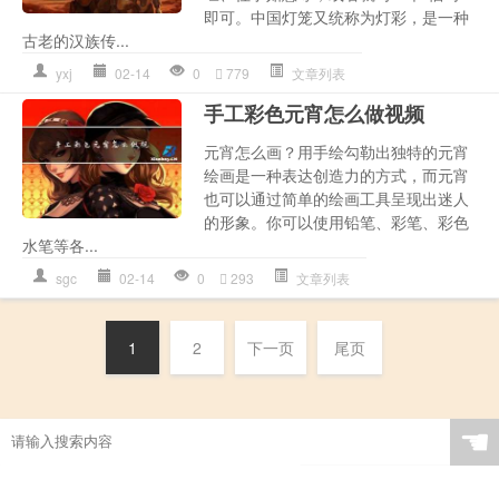
即可。中国灯笼又统称为灯彩，是一种
古老的汉族传...
yxj
02-14
0
779
文章列表
手工彩色元宵怎么做视频
元宵怎么画？用手绘勾勒出独特的元宵
绘画是一种表达创造力的方式，而元宵
也可以通过简单的绘画工具呈现出迷人
的形象。你可以使用铅笔、彩笔、彩色
水笔等各...
sgc
02-14
0
293
文章列表
1
2
下一页
尾页
☚