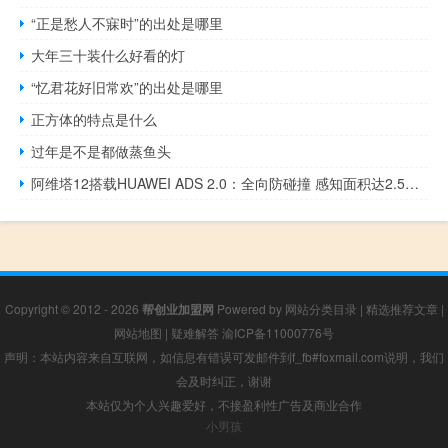
“正是愁人不寐时”的出处是哪里
大年三十装什么好看的灯
“忆君花好旧常欢”的出处是哪里
正方体的特点是什么
过年是不是都做蒸鱼头
阿维塔12搭载HUAWEI ADS 2.0：全向防碰撞 感知面积达2.5个足球场
Copyright © 2012 - 2026
帮创业加盟网
Powered by
网站分类目录
|
精选推荐文章
|
网站地图
|
疑难解答
渝ICP备11000776号
声明：本站内容来自互联网，如信息有错误可发邮件到f_fb#foxmail.com说明，我们
会及时纠正，谢谢
本站仅为个人兴趣爱好，不接盈利性广告及商业合作
小男孩