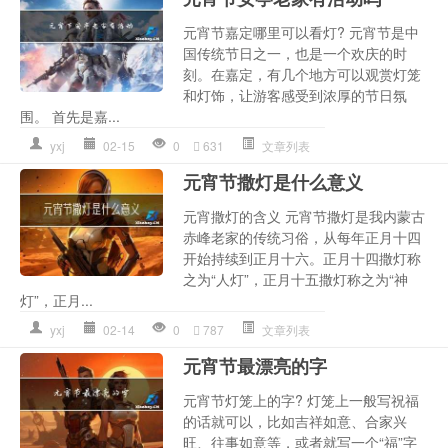
元宵节嘉定哪里可以看灯? 元宵节是中
国传统节日之一，也是一个欢庆的时
刻。在嘉定，有几个地方可以观赏灯笼
和灯饰，让游客感受到浓厚的节日氛
围。 首先是嘉...
yxj
02-15
0
631
文章列表
元宵节撒灯是什么意义
元宵撒灯的含义 元宵节撒灯是我内蒙古
赤峰老家的传统习俗，从每年正月十四
开始持续到正月十六。正月十四撒灯称
之为“人灯”，正月十五撒灯称之为“神
灯”，正月...
yxj
02-14
0
787
文章列表
元宵节最漂亮的字
元宵节灯笼上的字? 灯笼上一般写祝福
的话就可以，比如吉祥如意、合家兴
旺、往事如意等，或者就写一个“福”字