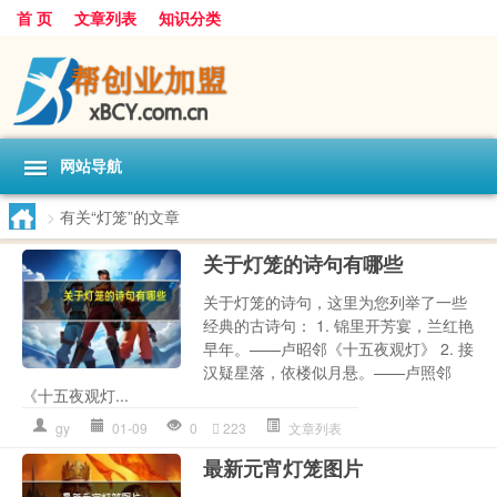
首 页
文章列表
知识分类
网站导航
>
有关“灯笼”的文章
关于灯笼的诗句有哪些
关于灯笼的诗句，这里为您列举了一些
经典的古诗句： 1. 锦里开芳宴，兰红艳
早年。——卢昭邻《十五夜观灯》 2. 接
汉疑星落，依楼似月悬。——卢照邻
《十五夜观灯...
gy
01-09
0
223
文章列表
最新元宵灯笼图片