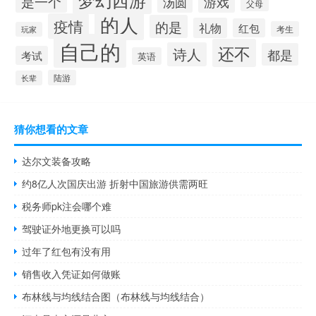
是一个
汤圆
游戏
父母
的人
疫情
的是
礼物
红包
考生
玩家
自己的
还不
诗人
都是
考试
英语
陆游
长辈
猜你想看的文章
达尔文装备攻略
约8亿人次国庆出游 折射中国旅游供需两旺
税务师pk注会哪个难
驾驶证外地更换可以吗
过年了红包有没有用
销售收入凭证如何做账
布林线与均线结合图（布林线与均线结合）