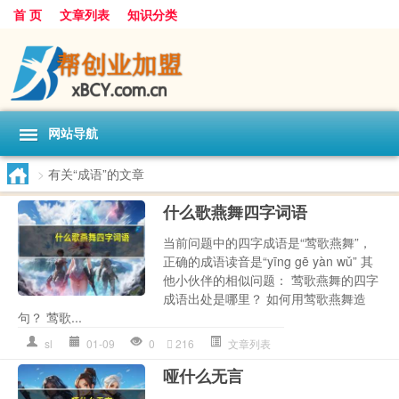
首 页
文章列表
知识分类
网站导航
>
有关“成语”的文章
什么歌燕舞四字词语
当前问题中的四字成语是“莺歌燕舞”，
正确的成语读音是“yīng gē yàn wǔ” 其
他小伙伴的相似问题： 莺歌燕舞的四字
成语出处是哪里？ 如何用莺歌燕舞造
句？ 莺歌...
sl
01-09
0
216
文章列表
哑什么无言