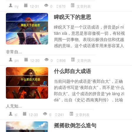
ny
12-31
0
670
文章列表
睥睨天下的意思
睥睨天下是一个汉语成语，拼音是pì nì
tiān xià，意思是形容傲视一切，有轻视
周围一切事物、表现出极强自信和优越
感的意味。这个成语通常用来形容某人
非常自...
pn
12-30
0
896
文章列表
什么郎自大成语
当前问题中的成语是“夜郎自大”，正确
的成语书写是“夜郎自大”，而不是“什么
郎自大”。这个成语的拼音是“yè láng zì
dà”，出自《史记·西南夷列传》，比喻
人无知...
sl
12-30
0
241
文章列表
摇摇欲倒怎么造句