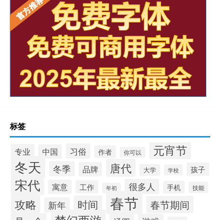
标签
元宵节
习俗
专业
中国
作者
你可以
冬天
唐代
冬季
品牌
孩子
大学
学校
宋代
很多人
寓意
工作
手机
技能
年初
春节
攻略
时间
春节期间
新年
梦幻西游