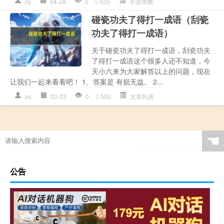
jly
04-28
0
635
手游攻略
碰瓷功夫了得打一成语（刮瓷
功夫了得打一成语）
关于碰瓷功夫了得打一成语，刮瓷功夫
了得打一成语这个很多人还不知道，今
天小六来为大家解答以上的问题，现在
让我们一起来看看吧！ 1、答案是 有损无益。 2...
pc
03-23
0
500
文章列表
☚
公告