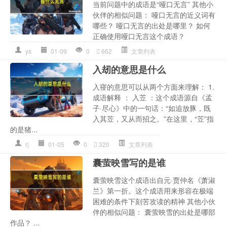
当前问题中的成语是“哑口无言” 其他小
伙伴的相似问题： 哑口无言的近义词有
哪些？ 哑口无言的出处是哪里？ 如何
正确使用哑口无言这个成语？
ys
01-09
0
662
文章列表
入刼的意思是什么
入寑的意思可以从两个方面来理解： 1.
成语解释 ： 入苙 ：这个成语源自《孟
子·尽心》中的一句话：“如追放豚，既
入其苙，又从而招之。”在这里，“苙”指
的是猪...
rj
01-05
0
320
文章列表
囊萤映雪写的是谁
囊萤映雪这个成语出自元·贾仲名《萧淑
兰》第一折。这个成语用来形容在极端
困难的条件下刻苦攻读的精神 其他小伙
伴的相似问题： 囊萤映雪的出处是哪部
作品？ ...