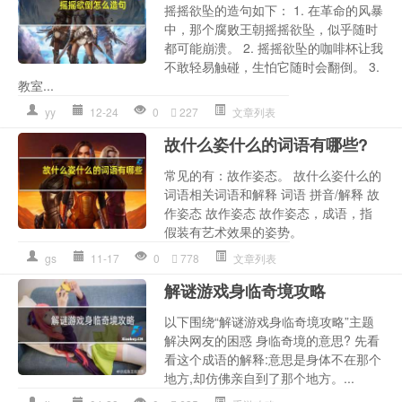
摇摇欲坠的造句如下： 1. 在革命的风暴
中，那个腐败王朝摇摇欲坠，似乎随时
都可能崩溃。 2. 摇摇欲坠的咖啡杯让我
不敢轻易触碰，生怕它随时会翻倒。 3.
教室...
yy
12-24
0
227
文章列表
故什么姿什么的词语有哪些?
常见的有：故作姿态。 故什么姿什么的
词语相关词语和解释 词语 拼音/解释 故
作姿态 故作姿态 故作姿态，成语，指
假装有艺术效果的姿势。
gs
11-17
0
778
文章列表
解谜游戏身临奇境攻略
以下围绕“解谜游戏身临奇境攻略”主题
解决网友的困惑 身临奇境的意思? 先看
看这个成语的解释:意思是身体不在那个
地方,却仿佛亲自到了那个地方。...