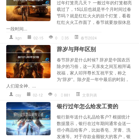
过年灯笼亮几天？ 一般过年的灯笼都亮
载过了，15以后也就是半个月时间过春
节吗？就是红红火火的挂个灯笼，看着
红红火火工作面了，春节就要放假休息
一段时间...
kgn
02-15
0
35
春节2024
辞岁与拜年区别
春节辞岁是什么时候? 辞岁是中国农历
除夕的习俗，这一天亲友之间互相拜谒
祝福，家人叩拜尊长互祝平安，称之
为“辞岁”。除夕是一年中最后的时刻，
人们迎全神、...
csy
02-12
0
881
文章列表
银行过年怎么给发工资的
银行新年送什么礼品给客户? 根据统计
数据显示，银行在过年期间通常会送一
些小商品给客户，比如香皂、牙膏、洗
发液等。对于存款金额较大的客户，银