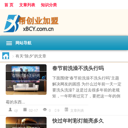
首 页
文章列表
知识分类
网站导航
>
有关“除夕”的文章
春节前洗澡不洗头行吗
下面围绕“春节前洗澡不洗头行吗”主题
解决网友的困惑 为什么过年前一天一定
要洗头洗澡? 这是过去很多年前的老规
矩，一年即将过完了，要把这一年的倒
霉的东西...
cjr
02-17
0
9
文章列表
快过年时彩灯能亮多久