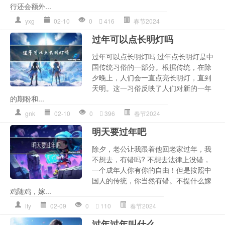
行还会额外...
yxg
02-10
0
416
春节2024
过年可以点长明灯吗
过年可以点长明灯吗 过年点长明灯是中
国传统习俗的一部分。根据传统，在除
夕晚上，人们会一直点亮长明灯，直到
天明。这一习俗反映了人们对新的一年
的期盼和...
gnk
02-10
0
396
春节2024
明天要过年吧
除夕，老公让我跟着他回老家过年，我
不想去，有错吗? 不想去法律上没错，
一个成年人你有你的自由！但是按照中
国人的传统，你当然有错。不提什么嫁
鸡随鸡，嫁...
lty
02-09
0
110
春节2024
过年过年叫什么