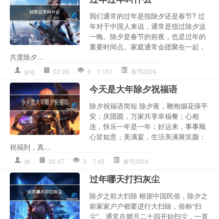
我们通常的过年是指除夕还是春节? 过
年对于中国人来说，通常是指过除夕这
一晚。除夕是春节的前夜，也是过年的
重要时间点。家庭通常会团聚在一起，
共度除夕...
gng
02-09
0
151
春节2024
今天是大年除夕祝福语
除夕祝福语简短 除夕夜，鞭炮烟花保平
安；庆团圆，万家共享幸福餐；心相
连，快乐一年是一年；好运来，事事顺
心皆如意；美满宴，生活美满展笑颜；
祝福到，真...
jts
02-07
0
45
春节2024
过年哪天打扫灰尘
除夕之前大扫除 根据中国民俗，除夕之
前家家户户都要进行大扫除，俗称“扫
尘”。通常在腊月二十四开始扫尘，一直