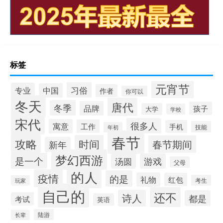
标签
元宵节
习俗
专业
中国
作者
你可以
冬天
唐代
冬季
品牌
孩子
大学
学校
宋代
很多人
寓意
工作
手机
技能
年初
春节
攻略
时间
春节期间
新年
梦幻西游
是一个
汤圆
游戏
父母
的人
疫情
的是
礼物
红包
考生
玩家
自己的
还不
诗人
都是
考试
英语
陆游
长辈