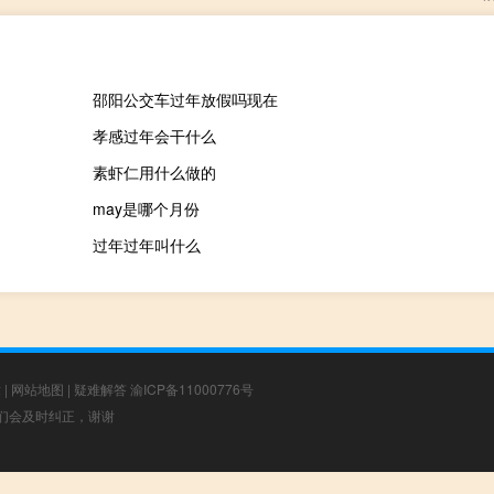
邵阳公交车过年放假吗现在
孝感过年会干什么
素虾仁用什么做的
may是哪个月份
过年过年叫什么
章
|
网站地图
|
疑难解答
渝ICP备11000776号
，我们会及时纠正，谢谢