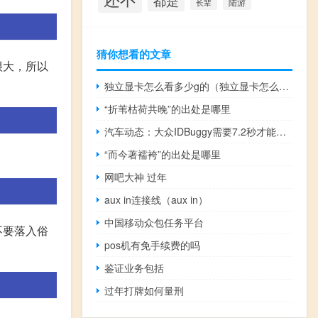
都是
陆游
长辈
猜你想看的文章
很大，所以
独立显卡怎么看多少g的（独立显卡怎么看）
“折苇枯荷共晚”的出处是哪里
汽车动态：大众IDBuggy需要7.2秒才能从静止状态加速到62英里/小时
“而今著襦袴”的出处是哪里
网吧大神 过年
aux in连接线（aux in）
中国移动众包任务平台
不要落入俗
pos机有免手续费的吗
鉴证业务包括
过年打牌如何量刑