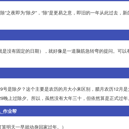
岁除”之夜即为“除夕”，“除”是更易之意，即旧的一年从此过去，
就是没有固定的日期），就好像是一道脑筋急转弯的提问。可以
29号是除夕？这个主要是农历的月大小来区别，腊月农历12月
历29晚上过除夕。所以，虽然没有大年三十，但依然算是正式过年
说_作业帮
orning.（他们打算明天一早就动身回家过年。）