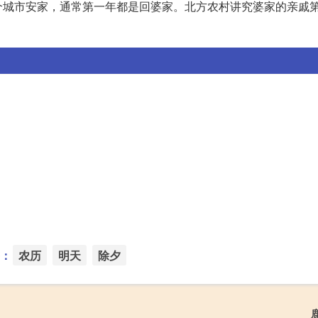
个城市安家，通常第一年都是回婆家。北方农村讲究婆家的亲戚
：
农历
明天
除夕