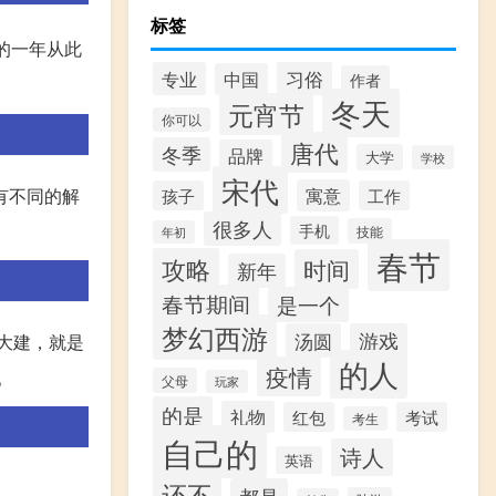
标签
新的一年从此
习俗
专业
中国
作者
冬天
元宵节
你可以
唐代
冬季
品牌
大学
学校
宋代
有不同的解
寓意
孩子
工作
很多人
手机
技能
年初
春节
攻略
时间
新年
春节期间
是一个
梦幻西游
汤圆
游戏
是大建，就是
的人
疫情
。
父母
玩家
的是
礼物
红包
考试
考生
自己的
诗人
英语
还不