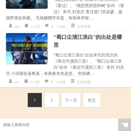
《客过》。 “偶憩荒郊思种树”全诗 《客
过》 宋代 刘克庄 客过柴门叹寂寥，旋
挑野菜拾风樵。 无钱辍赠开衣笈，有病来求探...
jzo
11-22
0
340
文章列表
“蜀口尘清江浪白”的出处是哪
里
“蜀口尘清江浪白”出自宋代刘克庄的
《再次竹溪韵三首》。 “蜀口尘清江浪
白”全诗 《再次竹溪韵三首》 宋代 刘克
庄 小词落拓逼希真，未典春衣未是贫。 穷肯磷...
jzs
11-22
0
458
文章列表
1
2
下一页
尾页
☚