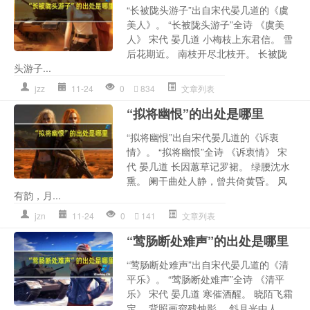
“长被陇头游子”出自宋代晏几道的《虞
美人》。 “长被陇头游子”全诗 《虞美
人》 宋代 晏几道 小梅枝上东君信。 雪
后花期近。 南枝开尽北枝开。 长被陇
头游子...
jzz
11-24
0
834
文章列表
“拟将幽恨”的出处是哪里
“拟将幽恨”出自宋代晏几道的《诉衷
情》。 “拟将幽恨”全诗 《诉衷情》 宋
代 晏几道 长因蕙草记罗裙。 绿腰沈水
熏。 阑干曲处人静，曾共倚黄昏。 风
有韵，月...
jzn
11-24
0
141
文章列表
“莺肠断处难声”的出处是哪里
“莺肠断处难声”出自宋代晏几道的《清
平乐》。 “莺肠断处难声”全诗 《清平
乐》 宋代 晏几道 寒催酒醒。 晓陌飞霜
定。 背照画帘残烛影。 斜月光中人