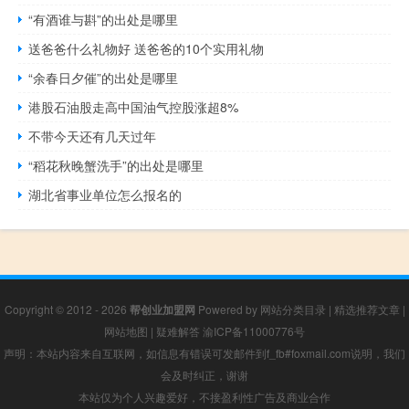
“有酒谁与斟”的出处是哪里
送爸爸什么礼物好 送爸爸的10个实用礼物
“余春日夕催”的出处是哪里
港股石油股走高中国油气控股涨超8%
不带今天还有几天过年
“稻花秋晚蟹洗手”的出处是哪里
湖北省事业单位怎么报名的
Copyright © 2012 - 2026
帮创业加盟网
Powered by
网站分类目录
|
精选推荐文章
|
网站地图
|
疑难解答
渝ICP备11000776号
声明：本站内容来自互联网，如信息有错误可发邮件到f_fb#foxmail.com说明，我们
会及时纠正，谢谢
本站仅为个人兴趣爱好，不接盈利性广告及商业合作