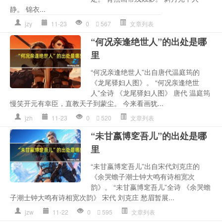
静。 锦衣...
jzy
11-23
0
567
文章列表
“何况亲逢绝世人”的出处是哪
里
“何况亲逢绝世人”出自唐代温庭筠的
《龙尾驿妇人图》。 “何况亲逢绝世
人”全诗 《龙尾驿妇人图》 唐代 温庭筠
慢笑开元有幸臣，直教天子到蒙尘。 今来看画犹...
jzh
11-23
0
520
文章列表
“未甘嬴博窆吾儿”的出处是哪
里
“未甘嬴博窆吾儿”出自宋代刘克庄的
《余哭蟾子潮士钟大鸣有诗相宽次
韵》。 “未甘嬴博窆吾儿”全诗 《余哭蟾
子潮士钟大鸣有诗相宽次韵》 宋代 刘克庄 愁眉暂展...
jzw
11-22
0
595
文章列表