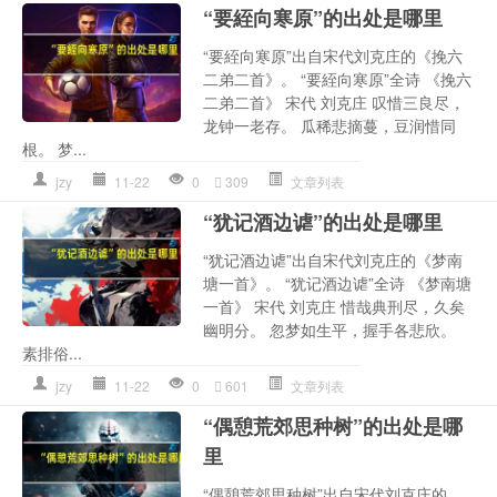
“要絰向寒原”的出处是哪里
“要絰向寒原”出自宋代刘克庄的《挽六
二弟二首》。 “要絰向寒原”全诗 《挽六
二弟二首》 宋代 刘克庄 叹惜三良尽，
龙钟一老存。 瓜稀悲摘蔓，豆润惜同
根。 梦...
jzy
11-22
0
309
文章列表
“犹记酒边谑”的出处是哪里
“犹记酒边谑”出自宋代刘克庄的《梦南
塘一首》。 “犹记酒边谑”全诗 《梦南塘
一首》 宋代 刘克庄 惜哉典刑尽，久矣
幽明分。 忽梦如生平，握手各悲欣。
素排俗...
jzy
11-22
0
601
文章列表
“偶憩荒郊思种树”的出处是哪
里
“偶憩荒郊思种树”出自宋代刘克庄的