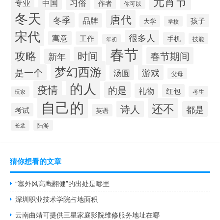
元宵节
习俗
专业
中国
作者
你可以
冬天
唐代
冬季
品牌
孩子
大学
学校
宋代
很多人
寓意
工作
手机
技能
年初
春节
攻略
时间
春节期间
新年
梦幻西游
是一个
汤圆
游戏
父母
的人
疫情
的是
礼物
红包
考生
玩家
自己的
还不
诗人
都是
考试
英语
陆游
长辈
猜你想看的文章
“塞外风高鹰翮健”的出处是哪里
深圳职业技术学院占地面积
云南曲靖可提供三星家庭影院维修服务地址在哪