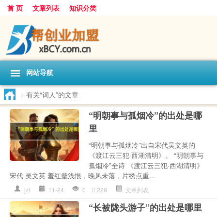
首 页
文章列表
知识分类
网站导航
>
有关“词人”的文章
“明朝事与孤烟冷”的出处是哪
里
“明朝事与孤烟冷”出自宋代吴文英的
《渡江云三犯·西湖清明》。 “明朝事与
孤烟冷”全诗 《渡江云三犯·西湖清明》
宋代 吴文英 羞红颦浅恨，晚风未落，片绣点重...
jzl
11-24
0
229
文章列表
“长被陇头游子”的出处是哪里