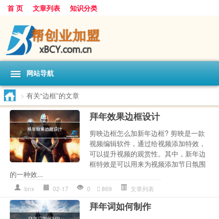
首 页
文章列表
知识分类
网站导航
>
有关“边框”的文章
拜年效果边框设计
剪映边框怎么加新年边框? 剪映是一款
视频编辑软件，通过给视频添加特效，
可以提升视频的观赏性。其中，新年边
框特效是可以用来为视频添加节日氛围
的一种效...
bnx
02-17
0
869
文章列表
拜年词如何制作