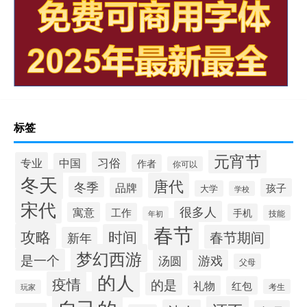
标签
元宵节
习俗
专业
中国
作者
你可以
冬天
唐代
冬季
品牌
孩子
大学
学校
宋代
很多人
寓意
工作
手机
技能
年初
春节
攻略
时间
春节期间
新年
梦幻西游
是一个
汤圆
游戏
父母
的人
疫情
的是
礼物
红包
考生
玩家