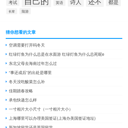
自己的
还不
诗人
都是
考试
英语
陆游
长辈
猜你想看的文章
空调需要打开吗冬天
红绿灯鱼为什么总是在水面游 红绿灯鱼为什么总死呢e
东北父母去海南过年怎么过
“事还成后”的出处是哪里
冬天没吃酸菜怎么补
佳期踏春攻略
承包快递怎么样
一寸相片大小尺寸（一寸相片大小）
上海哪里可以办理美国签证(上海办美国签证地址)
新加坡留学还是英国留学