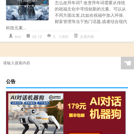
怎么改拜年词? 改变拜年词需要从传统
的祝福文化中寻找创新的元素。可以从
不同方面出发,比如在祝福中加入环保、
财富管理等当下热门话题,或者结合现代
科技元素...
bnc
02-12
0
802
文章列表
☚
公告