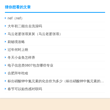
猜你想看的文章
nef（nef）
大年初二能出去洗澡吗
马云老婆张瑛舅舅（马云老婆张瑛）
刷秘境攻略
过年何时上映
冬天小金鱼怎样养
电子信息类0807包含哪些专业
合肥拜年吃啥
标出硝酸钾中氮元素的化合价为多少（标出硝酸钾中氮元素的化合价）
春节可以贴伤感对联吗