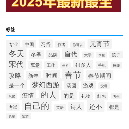
标签
元宵节
习俗
专业
中国
作者
你可以
冬天
唐代
冬季
品牌
孩子
大学
学校
宋代
很多人
寓意
工作
手机
技能
年初
春节
攻略
时间
春节期间
新年
梦幻西游
是一个
汤圆
游戏
父母
的人
疫情
的是
礼物
红包
考生
玩家
自己的
还不
诗人
都是
考试
英语
陆游
长辈