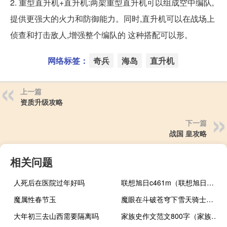
2. 重型直升机+直升机:两架重型直升机可以组成空中编队,
提供更强大的火力和防御能力。同时,直升机可以在战场上
侦查和打击敌人,增强整个编队的 这种搭配可以形。
网络标签：
奇兵
海岛
直升机
上一篇
资质升级攻略
下一篇
战国 皇攻略
相关问题
人死后在医院过年好吗
联想旭日c461m（联想旭日笔记本(联想旭日笔记本c460)）
魔属性春节玉
魔眼在斗破苍穹下雪天骑士（魔眼在斗破苍穹）
大年初三去山西需要隔离吗
家族史作文范文800字（家族史游戏）