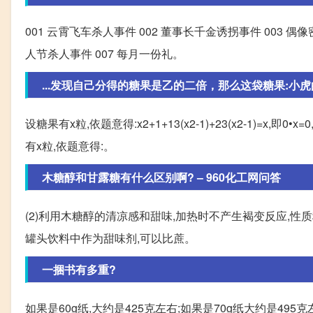
001 云霄飞车杀人事件 002 董事长千金诱拐事件 003 偶
人节杀人事件 007 每月一份礼。
...发现自己分得的糖果是乙的二倍，那么这袋糖果:小虎
设糖果有x粒,依题意得:x2+1+13(x2-1)+23(x2-1)=x
有x粒,依题意得:。
木糖醇和甘露糖有什么区别啊? – 960化工网问答
(2)利用木糖醇的清凉感和甜味,加热时不产生褐变反应,性
罐头饮料中作为甜味剂,可以比蔗。
一捆书有多重?
如果是60g纸,大约是425克左右;如果是70g纸大约是495