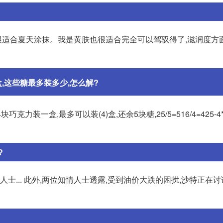
活泼,很适合夏天涂抹。我是黄肤也很适合完全可以驾驭得了,滋润度方面
盒,这些糖最多装多少,怎么解?
装一盒,最多可以装(4)盒,还余5块糖,25/5=516/4=425-4*
?
人士... 此外,两位知情人士透露,受到油价大跌的困扰,沙特正在讨