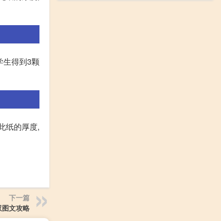
学生得到3颗
据此纸的厚度,
下一篇
双图文攻略