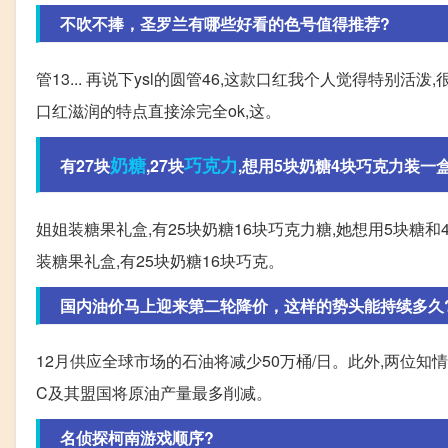
不吹不捧，圣罗兰有哪些好看的色号值得推荐?
管13... 再说下ysl的圆管46,这款口红我个人觉得特别
口红滋润的特点直接涂完全ok,这。
奶糖
巧克力
有27块
,27块
,想用5块奶糖4块巧克力装一
姐姐装糖果礼盒,有25块奶糖16块巧克力糖,她想用5块糖和4块巧克力
装糖果礼盒,有25块奶糖16块巧克。
国内油价马上迎来第二轮降价，这样的势头能持续多久
12月供应全球市场的石油将减少50万桶/日。此外,两位知情
C及其盟国将原油产量最多削减。
名侦探柯南游戏顺序?