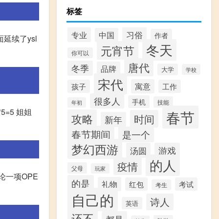
标签
习俗
专业
中国
作者
延续了ysl
冬天
元宵节
你可以
唐代
冬季
品牌
大学
学校
宋代
寓意
孩子
工作
很多人
手机
技能
年初
5=5 姐姐
春节
攻略
时间
新年
春节期间
是一个
梦幻西游
汤圆
游戏
的人
疫情
父母
玩家
论一项OPE
的是
礼物
红包
考试
考生
自己的
诗人
英语
还不