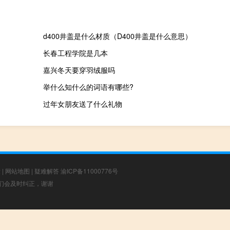
d400井盖是什么材质（D400井盖是什么意思）
长春工程学院是几本
嘉兴冬天要穿羽绒服吗
举什么知什么的词语有哪些?
过年女朋友送了什么礼物
章
|
网站地图
|
疑难解答
渝ICP备11000776号
，我们会及时纠正，谢谢