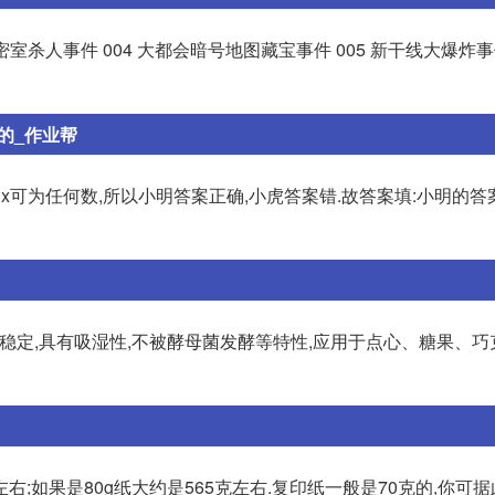
像密室杀人事件 004 大都会暗号地图藏宝事件 005 新干线大爆炸事件
的_作业帮
,即0•x=0,x可为任何数,所以小明答案正确,小虎答案错.故答案填:小明的答
质稳定,具有吸湿性,不被酵母菌发酵等特性,应用于点心、糖果、
克左右;如果是80g纸大约是565克左右.复印纸一般是70克的,你可