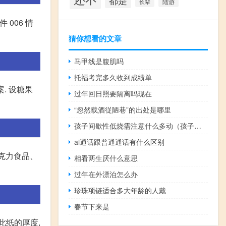
都是
陆游
长辈
 006 情
猜你想看的文章
马甲线是腹肌吗
托福考完多久收到成绩单
案. 设糖果
过年回日照要隔离吗现在
“忽然载酒従陋巷”的出处是哪里
孩子间歇性低烧需注意什么多动（孩子间歇性低烧需注意什么）
ai通话跟普通通话有什么区别
巧克力食品、
相看两生厌什么意思
过年在外漂泊怎么办
珍珠项链适合多大年龄的人戴
春节下来是
据此纸的厚度,