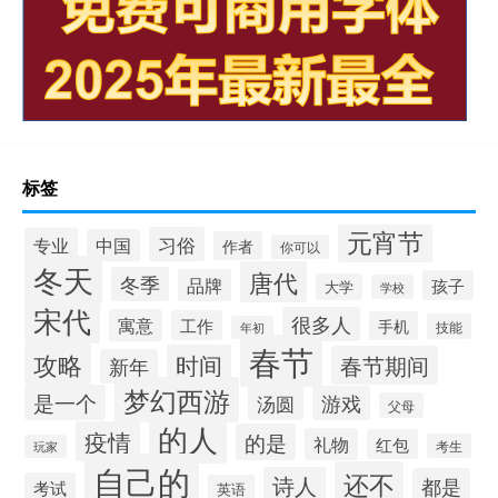
标签
元宵节
习俗
专业
中国
作者
你可以
冬天
唐代
冬季
品牌
孩子
大学
学校
宋代
很多人
寓意
工作
手机
技能
年初
春节
攻略
时间
春节期间
新年
梦幻西游
是一个
汤圆
游戏
父母
的人
疫情
的是
礼物
红包
考生
玩家
自己的
还不
诗人
都是
考试
英语