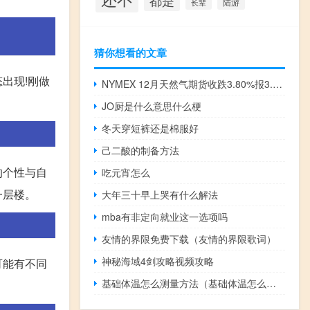
都是
陆游
长辈
猜你想看的文章
态出现!刚做
NYMEX 12月天然气期货收跌3.80%报3.140美元/百万英热单位
JO厨是什么意思什么梗
冬天穿短裤还是棉服好
己二酸的制备方法
的个性与自
吃元宵怎么
一层楼。
大年三十早上哭有什么解法
mba有非定向就业这一选项吗
友情的界限免费下载（友情的界限歌词）
神秘海域4剑攻略视频攻略
可能有不同
基础体温怎么测量方法（基础体温怎么测）