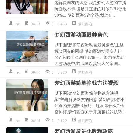
题解决网友的困惑 我是梦幻西游的主播
玩游戏不卡 但是开直播的时候CPU使用
90%... 梦幻西游5这个游戏比较...
lhx
06-15
0
483
梦幻西游
梦幻西游动画最帅角色
以下围绕“梦幻西游动画最帅角色”主题
解决网友的困惑 梦幻西游动漫实力排
名? 玄武国动画排名第一。因为在梦幻
西游动漫中,玄武国以其宏大的帝国...
lhx
06-15
0
330
梦幻西游
梦幻西游简单挣钱方法视频
以下围绕“梦幻西游简单挣钱方法视
频”主题解决网友的困惑 梦幻西游:你不
知道的开店赚钱技巧，还在等什么? 悟
空你好,梦幻西游关于开店赚钱的技巧...
lhx
06-15
0
132
梦幻西游
梦幻西游超进化教程攻略