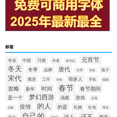
标签
元宵节
习俗
专业
中国
作者
你可以
冬天
唐代
冬季
品牌
孩子
大学
学校
宋代
很多人
寓意
工作
手机
技能
年初
春节
攻略
时间
春节期间
新年
梦幻西游
是一个
汤圆
游戏
父母
的人
疫情
的是
礼物
红包
考生
玩家
自己的
还不
诗人
都是