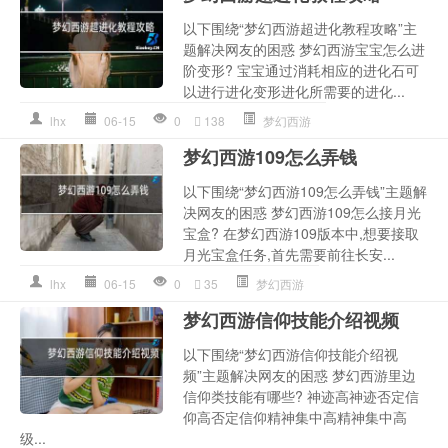
以下围绕“梦幻西游超进化教程攻略”主
题解决网友的困惑 梦幻西游宝宝怎么进
阶变形? 宝宝通过消耗相应的进化石可
以进行进化变形进化所需要的进化...
lhx
06-15
0
138
梦幻西游
梦幻西游109怎么弄钱
以下围绕“梦幻西游109怎么弄钱”主题解
决网友的困惑 梦幻西游109怎么接月光
宝盒? 在梦幻西游109版本中,想要接取
月光宝盒任务,首先需要前往长安...
lhx
06-15
0
35
梦幻西游
梦幻西游信仰技能介绍视频
以下围绕“梦幻西游信仰技能介绍视
频”主题解决网友的困惑 梦幻西游里边
信仰类技能有哪些? 神迹高神迹否定信
仰高否定信仰精神集中高精神集中高
级...