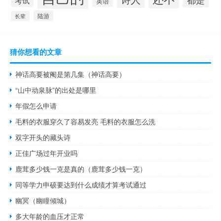
考试
英语
陆游
长辈
猜你想看的文章
神话高要被阉是第几集（神话高要）
“山中动泉脉”的出处是哪里
年假怎么申请
毛料的衣服穿久了容易发亮 毛料的衣服怎么洗
双字开头的藏头诗
正佳广场过年开业吗
鹿茸多少钱一克是真的（鹿茸多少钱一克）
同等学力申硕要达到什么成绩才算考试通过
幽冥（幽瞳倾城）
多大年龄的血压才正常