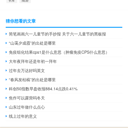
长辈
猜你想看的文章
简笔画画六一儿童节的手抄报 关于六一儿童节的黑板报
“山霭夕成霞”的出处是哪里
免疫组化结果cps1是什么意思（肿瘤免疫CPS什么意思）
大年夜拜年还是年初一拜年
过年去万达好吗英文
“春风发枯槁”的出处是哪里
科创50指数早盘收报884.14点跌0.41%
焦作可以露营吗冬天
山东过年做什么点心
线上过年的意义