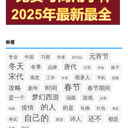
标签
元宵节
习俗
专业
中国
作者
你可以
冬天
唐代
冬季
品牌
孩子
大学
学校
宋代
很多人
寓意
工作
手机
技能
年初
春节
攻略
时间
春节期间
新年
梦幻西游
是一个
汤圆
游戏
父母
的人
疫情
的是
礼物
红包
考生
玩家
自己的
还不
诗人
都是
考试
英语
陆游