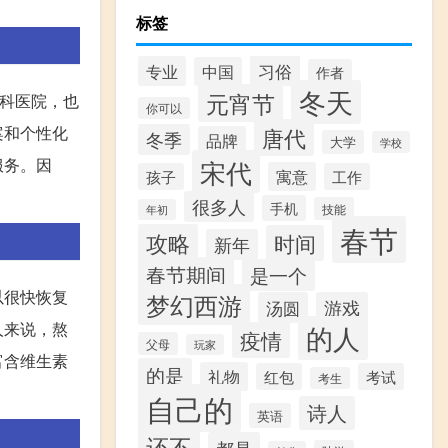
标签
习俗
专业
中国
作者
冬天
元宵节
专科医院，也
你可以
案和个性化
唐代
冬季
品牌
大学
学校
服务。因
宋代
寓意
孩子
工作
很多人
手机
技能
年初
春节
攻略
时间
新年
春节期间
是一个
以很快恢复
梦幻西游
汤圆
游戏
人来说，熬
的人
疫情
父母
玩家
富含维生素
的是
礼物
红包
考试
考生
自己的
诗人
英语
还不