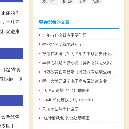
都是
陆游
长辈
、止痛的作
外，羊肚还
猜你想看的文章
状和促进康
过年有什么景点不要门票
哪些地区要就地过年了
报考在职研究生同等学力申硕需要什么学历
异界之我是火影小说（异界之我是火影）
引起的“鼻
博冠教育官网登录（博冠教育成绩查询官网）
病毒感染、肺
哪些大学开设了电子商务及法律专业
。
“天意盍留渠”的出处是哪里
nex5r如何连接手机（nex5r）
乌龙单丛属于什么茶
，会导致体
“红叶醉秋色”的出处是哪里
成皮肤干