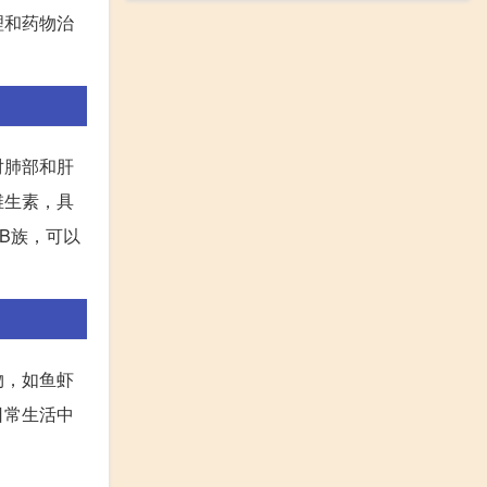
理和药物治
对肺部和肝
维生素，具
B族，可以
物，如鱼虾
日常生活中