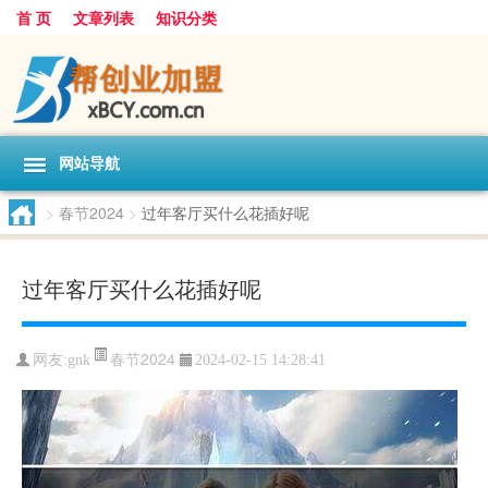
首 页
文章列表
知识分类
网站导航
>
春节2024
>
过年客厅买什么花插好呢
过年客厅买什么花插好呢
春节2024
网友:
gnk
2024-02-15 14:28:41