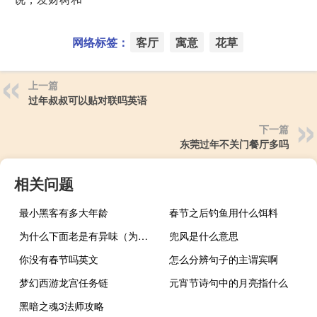
网络标签：
客厅
寓意
花草
上一篇
过年叔叔可以贴对联吗英语
下一篇
东莞过年不关门餐厅多吗
相关问题
最小黑客有多大年龄
春节之后钓鱼用什么饵料
为什么下面老是有异味（为什么下面会有异味）
兜风是什么意思
你没有春节吗英文
怎么分辨句子的主谓宾啊
梦幻西游龙宫任务链
元宵节诗句中的月亮指什么
黑暗之魂3法师攻略