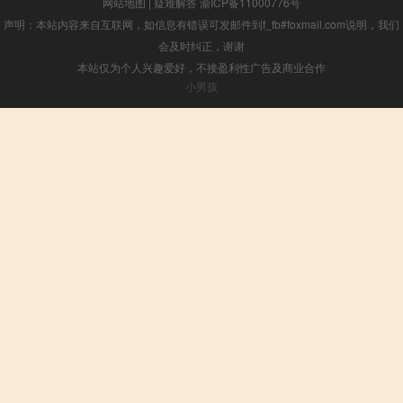
网站地图
|
疑难解答
渝ICP备11000776号
声明：本站内容来自互联网，如信息有错误可发邮件到f_fb#foxmail.com说明，我们
会及时纠正，谢谢
本站仅为个人兴趣爱好，不接盈利性广告及商业合作
小男孩