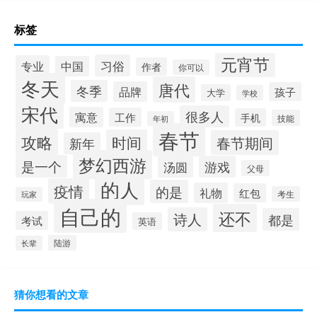
标签
元宵节
习俗
专业
中国
作者
你可以
冬天
唐代
冬季
品牌
孩子
大学
学校
宋代
很多人
寓意
工作
手机
技能
年初
春节
攻略
时间
春节期间
新年
梦幻西游
是一个
汤圆
游戏
父母
的人
疫情
的是
礼物
红包
考生
玩家
自己的
还不
诗人
都是
考试
英语
陆游
长辈
猜你想看的文章