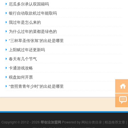
厄瓜多尔承认双国籍吗
银行自动取款机过年能取吗
我过年是怎么来的
为什么过年的菜都是绿色的
“三杯草圣传张旭”的出处是哪里
上阳赋过年还更新吗
春天有几个节气
卡通游戏攻略
税盘如何开票
“曾照青青年少时”的出处是哪里
Copyright © 2012 - 2026
帮创业加盟网
Powered by
网站分类目录
|
精选推荐文章
|