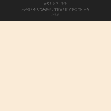
会及时纠正，谢谢
本站仅为个人兴趣爱好，不接盈利性广告及商业合作
小男孩