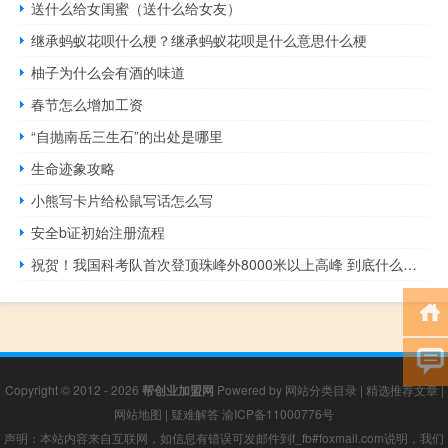
送什么给女闺蜜（送什么给女友）
继承蚂蚁花呗什么梗？继承蚂蚁花呗是什么意思什么梗
柚子为什么会有酒的味道
春节怎么增加工资
“自抛南岳三生石”的出处是哪里
生命迹象攻略
小熊写卡片给松鼠写话怎么写
安全b证初始注册流程
祝贺！我国科考队首次登顶珠峰外8000米以上高峰 到底什么情况呢
Copyright © 2012 - 2026
帮创业加盟网
Powered by
网站分类目录
|
精选推荐文章
|
网站地图
|
疑难解答
渝ICP备11000776号
声明：本站内容来自互联网，如信息有错误可发邮件到f_fb#foxmail.com说明，我们