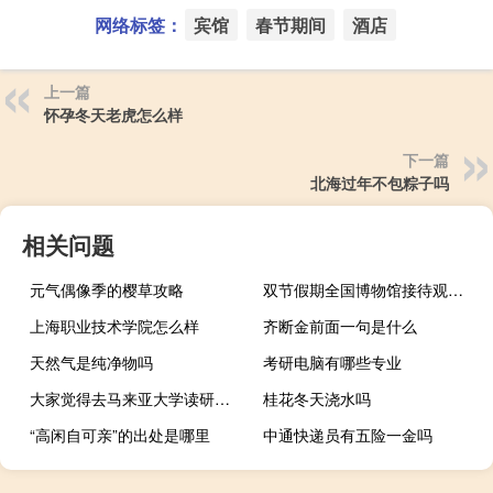
网络标签：
宾馆
春节期间
酒店
上一篇
怀孕冬天老虎怎么样
下一篇
北海过年不包粽子吗
相关问题
元气偶像季的樱草攻略
双节假期全国博物馆接待观众6600万人次故宫最多
上海职业技术学院怎么样
齐断金前面一句是什么
天然气是纯净物吗
考研电脑有哪些专业
大家觉得去马来亚大学读研好吗
桂花冬天浇水吗
“高闲自可亲”的出处是哪里
中通快递员有五险一金吗