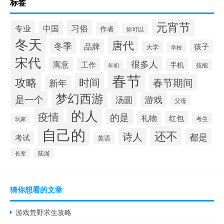
标签
元宵节
习俗
专业
中国
作者
你可以
冬天
唐代
冬季
品牌
孩子
大学
学校
宋代
很多人
寓意
工作
手机
技能
年初
春节
攻略
时间
春节期间
新年
梦幻西游
是一个
汤圆
游戏
父母
的人
疫情
的是
礼物
红包
考生
玩家
自己的
还不
诗人
都是
考试
英语
陆游
长辈
猜你想看的文章
游戏荒野求生攻略