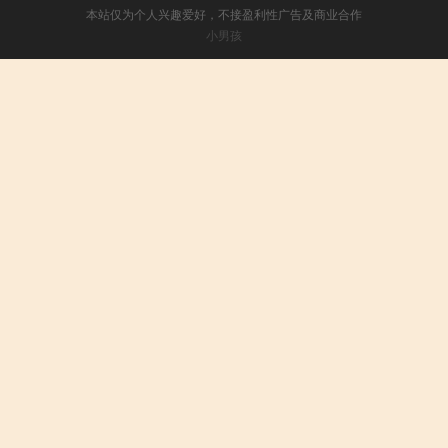
本站仅为个人兴趣爱好，不接盈利性广告及商业合作
小男孩