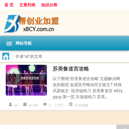
首 页
文章列表
知识分类
网站导航
>
作者“sll”的文章
苏美鲁迷宫攻略
以下围绕“苏美鲁迷宫攻略”主题解决网
友的困惑 血源亚丹蠕动符文铭文? 特殊
武器铭文: 怪异锯肉刀 苏美鲁迷宫 462y
ygcg 第一层 失落锯肉刀 苏美...
sll
04-26
0
797
手游攻略