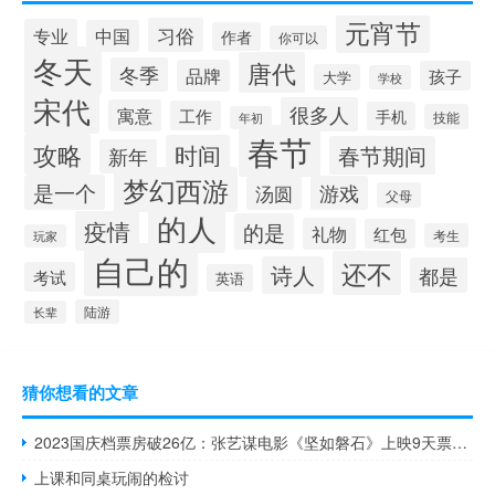
元宵节
习俗
专业
中国
作者
你可以
冬天
唐代
冬季
品牌
孩子
大学
学校
宋代
很多人
寓意
工作
手机
技能
年初
春节
攻略
时间
春节期间
新年
梦幻西游
是一个
汤圆
游戏
父母
的人
疫情
的是
礼物
红包
考生
玩家
自己的
还不
诗人
都是
考试
英语
陆游
长辈
猜你想看的文章
2023国庆档票房破26亿：张艺谋电影《坚如磐石》上映9天票房破9亿
上课和同桌玩闹的检讨