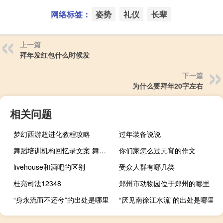
网络标签：
姿势
礼仪
长辈
上一篇
拜年发红包什么时候发
下一篇
为什么要拜年20字左右
相关问题
梦幻西游超进化教程攻略
过年装备说说
舞蹈培训机构回忆录文案 舞蹈培训机构管理系统
你们家怎么过元宵的作文
livehouse和酒吧的区别
受众人群有哪几类
杜亮司法12348
郑州市动物园位于郑州的哪里
“身永流而不还兮”的出处是哪里
“厌见南徐江水流”的出处是哪里