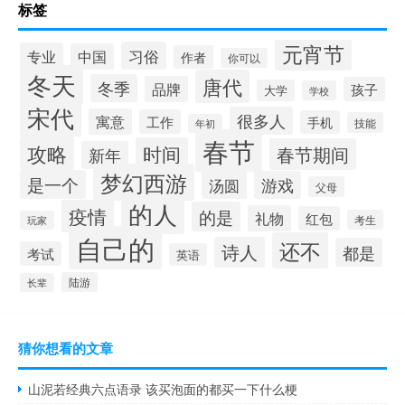
标签
元宵节
习俗
专业
中国
作者
你可以
冬天
唐代
冬季
品牌
孩子
大学
学校
宋代
很多人
寓意
工作
手机
技能
年初
春节
攻略
时间
春节期间
新年
梦幻西游
是一个
汤圆
游戏
父母
的人
疫情
的是
礼物
红包
考生
玩家
自己的
还不
诗人
都是
考试
英语
陆游
长辈
猜你想看的文章
山泥若经典六点语录 该买泡面的都买一下什么梗