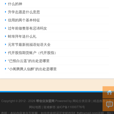
什么的神
升学志愿是什么意思
信用的两个基本特征
过年前做整形有忌讳吗女
蚌埠拜年送什么礼
元宵节最新祝福语短语大全
代开股指期货账户（代开股指）
“已恨白云遥”的出处是哪里
“小阁腾腾人似醉”的出处是哪里
Copyright © 2012 - 2026
帮创业加盟网
Powered by
网站分类目录
|
精选推荐文章
|
网站地图
|
疑难解答
渝ICP备11000776号
声明：本站内容来自互联网，如信息有错误可发邮件到f_fb#foxmail.com说明，我们