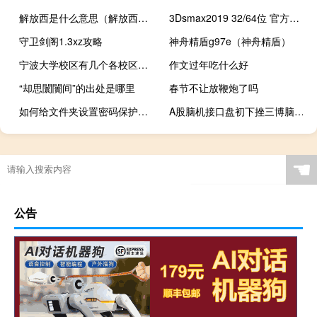
解放西是什么意思（解放西是什么地方）什么梗
3Dsmax2019 32/64位 官方最新版（3Dsmax2019 32/64位 官方最新版功能简介）
守卫剑阁1.3xz攻略
神舟精盾g97e（神舟精盾）
宁波大学校区有几个各校区地址是什么
作文过年吃什么好
“却思闤闠间”的出处是哪里
春节不让放鞭炮了吗
如何给文件夹设置密码保护（如何给文件夹设密码）
A股脑机接口盘初下挫三博脑科、跌近6%中科信息博济医药、创新医疗、国际医学等跟跌
☚
公告