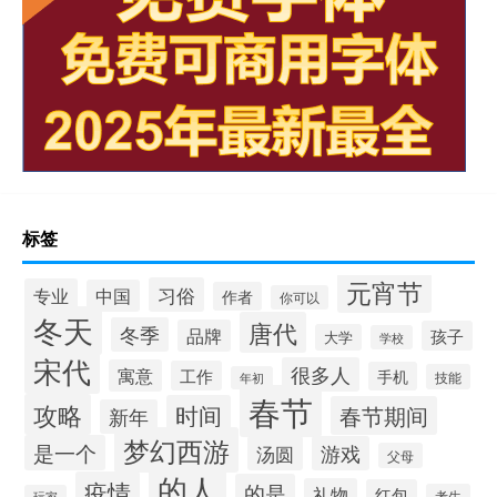
标签
元宵节
习俗
专业
中国
作者
你可以
冬天
唐代
冬季
品牌
孩子
大学
学校
宋代
很多人
寓意
工作
手机
技能
年初
春节
攻略
时间
春节期间
新年
梦幻西游
是一个
汤圆
游戏
父母
的人
疫情
的是
礼物
红包
考生
玩家