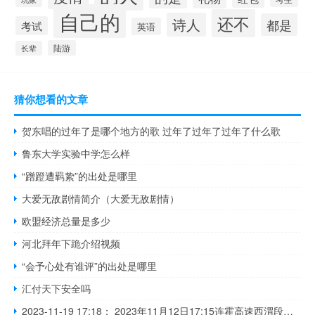
自己的
还不
诗人
都是
考试
英语
陆游
长辈
猜你想看的文章
贺东唱的过年了是哪个地方的歌 过年了过年了过年了什么歌
鲁东大学实验中学怎么样
“蹭蹬遭羁絷”的出处是哪里
大爱无敌剧情简介（大爱无敌剧情）
欧盟经济总量是多少
河北拜年下跪介绍视频
“会予心处有谁评”的出处是哪里
汇付天下安全吗
2023-11-19 17:18： 2023年11月12日17:15连霍高速西渭段西安方向豁口至灞桥之间K1031+400处,占用两个行车道。 ​​​