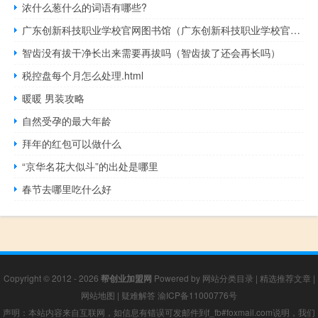
浓什么葱什么的词语有哪些?
广东创新科技职业学校官网图书馆（广东创新科技职业学校官网）
智齿没有拔干净长出来需要再拔吗（智齿拔了还会再长吗）
税控盘每个月怎么处理.html
暖暖 男装攻略
自然受孕的最大年龄
拜年的红包可以做什么
“京华名花大似斗”的出处是哪里
春节去哪里吃什么好
Copyright © 2012 - 2026
帮创业加盟网
Powered by
网站分类目录
|
精选推荐文章
|
网站地图
|
疑难解答
渝ICP备11000776号
声明：本站内容来自互联网，如信息有错误可发邮件到f_fb#foxmail.com说明，我们