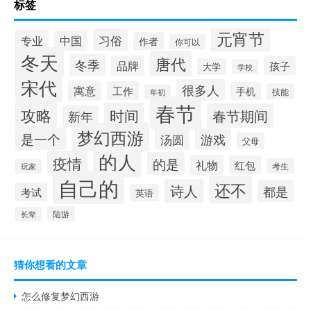
标签
元宵节
习俗
专业
中国
作者
你可以
冬天
唐代
冬季
品牌
孩子
大学
学校
宋代
很多人
寓意
工作
手机
技能
年初
春节
攻略
时间
春节期间
新年
梦幻西游
是一个
汤圆
游戏
父母
的人
疫情
的是
礼物
红包
考生
玩家
自己的
还不
诗人
都是
考试
英语
陆游
长辈
猜你想看的文章
怎么修复梦幻西游