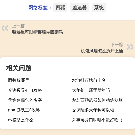
网络标签：
四驱
差速器
系统
上一篇
警校生可以把警服带回家吗
下一篇
机箱风扇怎么拆开上油
相关问题
面拉练哪里
水浒排行榜前十名
奇迹暖暖4 11攻略
大年初一属于新年吗
母狗狗霸气的名字
梦幻西游武器如何精炼划算
gba 游戏王6攻略
交保险多大年龄可以领
cv模型是什么
乐事薯片口味哪个最好吃（乐事薯片口味）