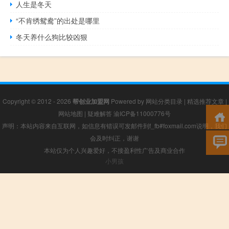
人生是冬天
“不肯绣鸳鸯”的出处是哪里
冬天养什么狗比较凶狠
Copyright © 2012 - 2026
帮创业加盟网
Powered by
网站分类目录
|
精选推荐文章
|
网站地图
|
疑难解答
渝ICP备11000776号
声明：本站内容来自互联网，如信息有错误可发邮件到f_fb#foxmail.com说明，我们
会及时纠正，谢谢
本站仅为个人兴趣爱好，不接盈利性广告及商业合作
小男孩