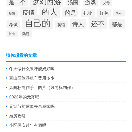
梦幻西游
是一个
汤圆
游戏
父母
的人
疫情
的是
礼物
红包
考生
玩家
自己的
还不
诗人
都是
考试
英语
陆游
长辈
猜你想看的文章
冬天做什么果味酸奶好喝
宝山区旅游租车费用多少
风向标制作手工图片（风向标制作）
2022年的元宵吧
元宵节前后能去亲戚家吗
厢房攻略
小区保安过年有假吗