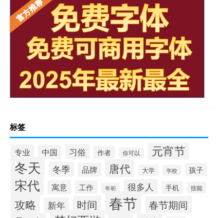
标签
元宵节
习俗
专业
中国
作者
你可以
冬天
唐代
冬季
品牌
孩子
大学
学校
宋代
很多人
寓意
工作
手机
技能
年初
春节
攻略
时间
春节期间
新年