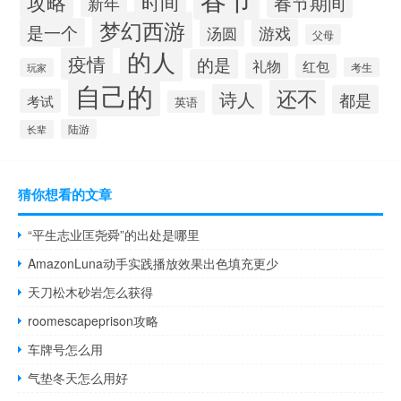
攻略
时间
春节期间
新年
梦幻西游
是一个
汤圆
游戏
父母
的人
疫情
的是
礼物
红包
考生
玩家
自己的
还不
诗人
都是
考试
英语
陆游
长辈
猜你想看的文章
“平生志业匡尧舜”的出处是哪里
AmazonLuna动手实践播放效果出色填充更少
天刀松木砂岩怎么获得
roomescapeprison攻略
车牌号怎么用
气垫冬天怎么用好