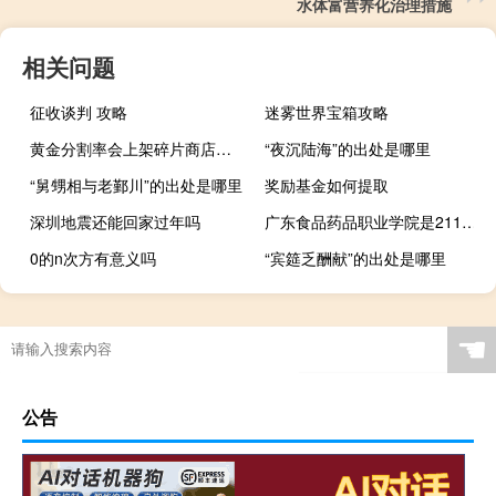
水体富营养化治理措施
相关问题
征收谈判 攻略
迷雾世界宝箱攻略
黄金分割率会上架碎片商店吗（黄金分割率）
“夜沉陆海”的出处是哪里
“舅甥相与老鄞川”的出处是哪里
奖励基金如何提取
深圳地震还能回家过年吗
广东食品药品职业学院是211大学吗
0的n次方有意义吗
“宾筵乏酬献”的出处是哪里
☚
公告