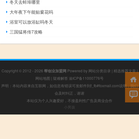
冬天去蚌埠哪里
大年夜下午能贴窗花吗
浴室可以放浴缸吗冬天
三国猛将传7攻略
Copyright © 2012 - 2026
帮创业加盟网
Powered by
网站分类目录
|
精选推荐文章
|
网站地图
|
疑难解答
渝ICP备11000776号
声明：本站内容来自互联网，如信息有错误可发邮件到f_fb#foxmail.com说明，我们
会及时纠正，谢谢
本站仅为个人兴趣爱好，不接盈利性广告及商业合作
小男孩