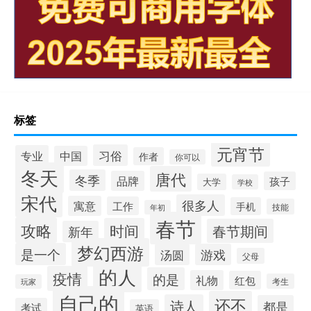
标签
元宵节
习俗
专业
中国
作者
你可以
冬天
唐代
冬季
品牌
孩子
大学
学校
宋代
很多人
寓意
工作
手机
技能
年初
春节
攻略
时间
春节期间
新年
梦幻西游
是一个
汤圆
游戏
父母
的人
疫情
的是
礼物
红包
考生
玩家
自己的
还不
诗人
都是
考试
英语