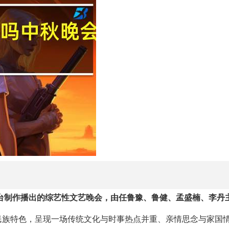
总台制作播出的综艺性文艺晚会，由任鲁豫、鲁健、孟盛楠、李丹
民族特色，呈现一场传统文化与时事热点并重、亲情思念与家国