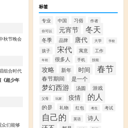
标签
习俗
专业
中国
作者
冬天
元宵节
你可以
唐代
中秋节晚会
冬季
品牌
大学
学校
宋代
寓意
孩子
工作
很多人
手机
技能
年初
春节
攻略
时间
新年
唱组合时代
春节期间
是一个
演《超少年
梦幻西游
汤圆
游戏
的人
疫情
父母
玩家
的是
礼物
红包
考试
考生
自己的
诗人
英语
观众们能够
还不