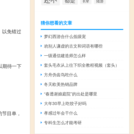
都是
陆游
长辈
猜你想看的文章
，以免错过
梦幻西游合什么低级宠
劝别人谦虚的古文和词语有哪些
一级通信建造师怎么样
套头毛衣从上往下织全教程视频（套头）
以期待一下
方舟伪齿鸟吃什么
冬天欧美热销品牌
“春透谢娘庭院”的出处是哪里
大年30早上吃饺子好吗
的节目单，
孝感过年会干什么
专科生怎么才能考研