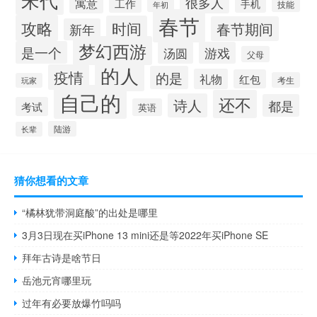
很多人
寓意
工作
手机
技能
年初
春节
攻略
时间
春节期间
新年
梦幻西游
是一个
汤圆
游戏
父母
的人
疫情
的是
礼物
红包
考生
玩家
自己的
还不
诗人
都是
考试
英语
陆游
长辈
猜你想看的文章
“橘林犹带洞庭酸”的出处是哪里
3月3日现在买iPhone 13 mini还是等2022年买iPhone SE
拜年古诗是啥节日
岳池元宵哪里玩
过年有必要放爆竹吗吗