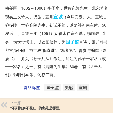
梅尧臣（1002～1060）字圣俞，世称宛陵先生，北宋著名
宣城
现实主义诗人。汉族，宣州
（今属安徽）人。宣城古
称宛陵，世称宛陵先生。初试不第，以荫补河南主簿。50
岁后，于皇祐三年（1051）始得宋仁宗召试，赐同进士出
国子监
身，为太常博士。以欧阳修荐，为
直讲，累迁尚书
都官员外郎，故世称“梅直讲”、“梅都官”。曾参与编撰《新
唐书》，并为《孙子兵法》作注，所注为孙子十家著（或
十一家著）之一。有《宛陵先生集》60卷，有《四部丛
刊》影明刊本等。词存二首。
网络标签：
国子监
失配
宣城
上一篇
“不到施黔不见山”的出处是哪里