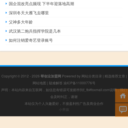
国企混改亮点频现 下半年迎落地高潮
深圳冬天大雁飞去哪里
父神多大年龄
武汉第二炮兵指挥学院是几本
如何注销爱奇艺登录账号
Copyright © 2012 - 2026
帮创业加盟网
Powered by
网站分类目录
|
精选推荐文章
|
网站地图
|
疑难解答
渝ICP备11000776号
声明：本站内容来自互联网，如信息有错误可发邮件到f_fb#foxmail.com说明，我们
会及时纠正，谢谢
本站仅为个人兴趣爱好，不接盈利性广告及商业合作
小男孩