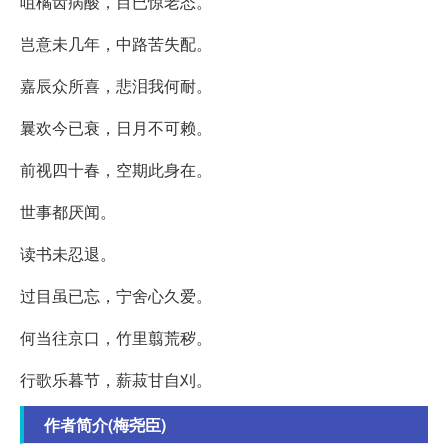
咀橘齿病酸，目已惊老态。
岂意未几年，中路苦失配。
嘉辰众所喜，悲泪我何耐。
曩欢今已衰，日月不可赖。
前视四十春，空期此身在。
世事都厌闻。
读书未忍退。
过目虽已忘，宁舍心久爱。
何当往京口，竹里翦荒秽。
行歌乐暮节，薪菽甘自刈。
作者简介(梅尧臣)