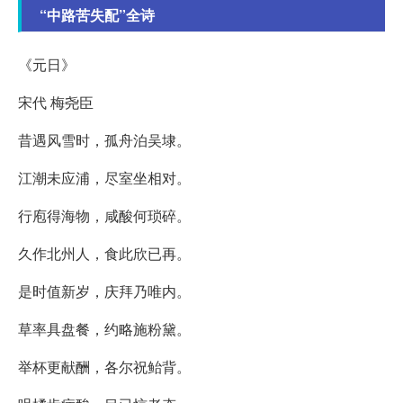
“中路苦失配”全诗
《元日》
宋代 梅尧臣
昔遇风雪时，孤舟泊吴埭。
江潮未应浦，尽室坐相对。
行庖得海物，咸酸何琐碎。
久作北州人，食此欣已再。
是时值新岁，庆拜乃唯内。
草率具盘餐，约略施粉黛。
举杯更献酬，各尔祝鲐背。