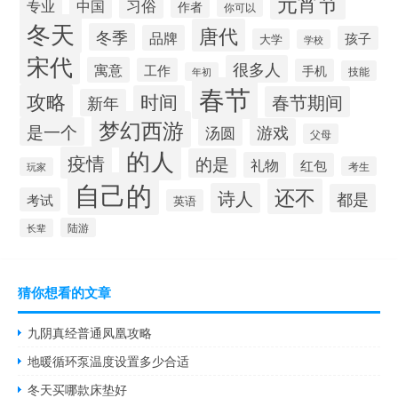
元宵节
习俗
专业
中国
作者
你可以
冬天
唐代
冬季
品牌
孩子
大学
学校
宋代
很多人
寓意
工作
手机
技能
年初
春节
攻略
时间
春节期间
新年
梦幻西游
是一个
汤圆
游戏
父母
的人
疫情
的是
礼物
红包
考生
玩家
自己的
还不
诗人
都是
考试
英语
陆游
长辈
猜你想看的文章
九阴真经普通凤凰攻略
地暖循环泵温度设置多少合适
冬天买哪款床垫好