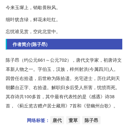
今来玉墀上，销歇畏秋风。
细叶犹含绿，鲜花未吐红。
忘忧谁见赏，空此北堂中。
作者简介(陈子昂)
陈子昂（约公元661～公元702），唐代文学家，初唐诗文
革新人物之一。字伯玉，汉族，梓州射洪(今属四川)人。
因曾任右拾遗，后世称为陈拾遗。光宅进士，历仕武则天
朝麟台正字、右拾遗。解职归乡后受人所害，忧愤而死。
其存诗共100多首，其中最有代表性的是《感遇》诗38
首，《蓟丘览古赠卢居士藏用》7首和《登幽州台歌》。
网络标签：
唐代
萱草
陈子昂