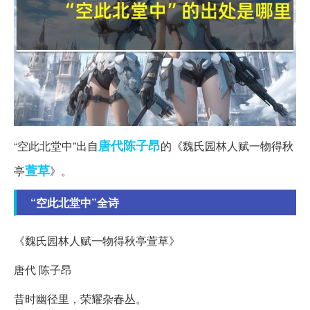
唐代
陈子昂
“空此北堂中”出自
的《魏氏园林人赋一物得秋
萱草
亭
》。
“空此北堂中”全诗
《魏氏园林人赋一物得秋亭萱草》
唐代 陈子昂
昔时幽径里，荣耀杂春丛。