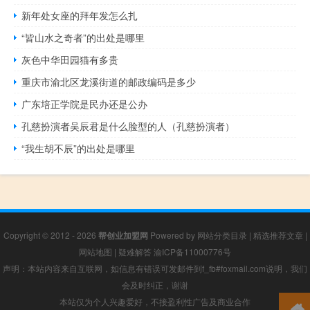
新年处女座的拜年发怎么扎
“皆山水之奇者”的出处是哪里
灰色中华田园猫有多贵
重庆市渝北区龙溪街道的邮政编码是多少
广东培正学院是民办还是公办
孔慈扮演者吴辰君是什么脸型的人（孔慈扮演者）
“我生胡不辰”的出处是哪里
Copyright © 2012 - 2026
帮创业加盟网
Powered by
网站分类目录
|
精选推荐文章
|
网站地图
|
疑难解答
渝ICP备11000776号
声明：本站内容来自互联网，如信息有错误可发邮件到f_fb#foxmail.com说明，我们
会及时纠正，谢谢
本站仅为个人兴趣爱好，不接盈利性广告及商业合作