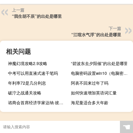
上一篇
“我生胡不辰”的出处是哪里
下一篇
“江喧水气浮”的出处是哪里
相关问题
神魔幻境攻略2.9攻略
“碧波东去夕阳催”的出处是哪里
中考可以用直液式速干笔吗
电脑密码设置win10（电脑密码设置）
年利率72是几分利息
阿表不回来过年了吗
破泞之战通关攻略
如何快速增加英语词汇量
谘商会首席经济学家达纳·彼得森：由于对就业状况的乐观情绪消退8月份对当前形势的评估有所下降认为就业机会“充足”的消费者减少认为就业机会“难以获得”的消费者增加
海尼曼适合多大年龄
☚