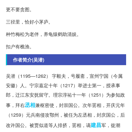
更不要贪图。
三径里，恰好小茅庐。
种竹梅松为老伴，养龟猿鹤助清娱。
扣户有樵渔。
作者简介(吴潜)
吴潜（1195—1262） 字毅夫，号履斋，宣州宁国（今属
安徽）人。宁宗嘉定十年（1217）举进士第一，授承事
郎，迁江东安抚留守。理宗淳祐十一年（1251）为参知政
丞相
事，拜右
兼枢密使，封崇国公。次年罢相，开庆元年
（1259）元兵南侵攻鄂州，被任为左丞相，封庆国公，后
建昌
改许国公。被贾似道等人排挤，罢相，谪
军，徙潮