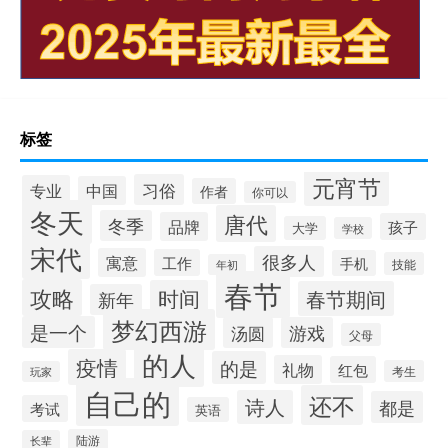
标签
元宵节
习俗
专业
中国
作者
你可以
冬天
唐代
冬季
品牌
孩子
大学
学校
宋代
很多人
寓意
工作
手机
技能
年初
春节
攻略
时间
春节期间
新年
梦幻西游
是一个
汤圆
游戏
父母
的人
疫情
的是
礼物
红包
考生
玩家
自己的
还不
诗人
都是
考试
英语
陆游
长辈