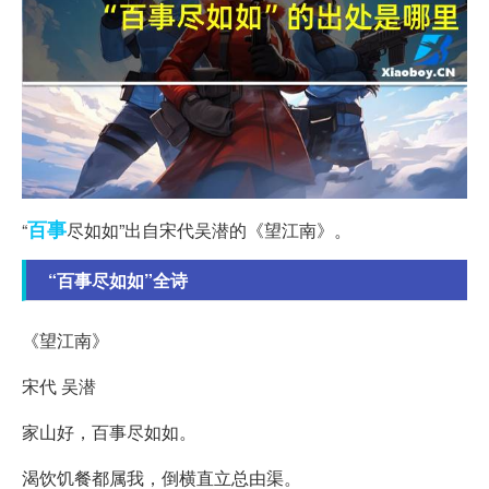
百事
“
尽如如”出自宋代吴潜的《望江南》。
“百事尽如如”全诗
《望江南》
宋代 吴潜
家山好，百事尽如如。
渴饮饥餐都属我，倒横直立总由渠。