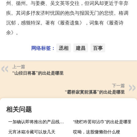
州、循州。与姜夔、吴文英等交往，但词风却更近于辛弃
疾。其词多抒发济时忧国的抱负与报国无门的悲愤。格调
沉郁，感慨特深。著有《履斋遗集》，词集有《履斋诗
余》。
网络标签：
丞相
建昌
百事
上一篇
“山径日将暮”的出处是哪里
下一篇
“霸桥寂寞前溪暮”的出处是哪里
相关问题
一加确认即将推出的产品线已经支持5G
“绕栏吟罢却沾巾”的出处是哪里
元宵冰箱冷藏可以放几天
哎呦，这股慵懒劲什么梗