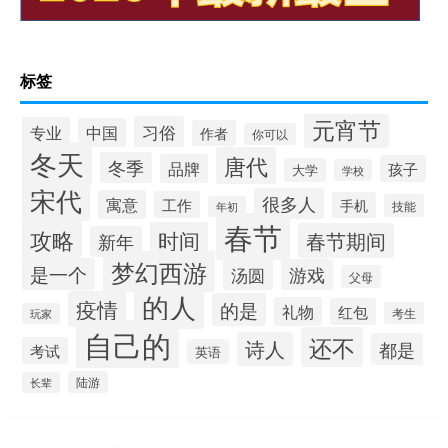
标签
元宵节
习俗
专业
中国
作者
你可以
冬天
唐代
冬季
品牌
孩子
大学
学校
宋代
很多人
寓意
工作
手机
技能
年初
春节
攻略
时间
春节期间
新年
梦幻西游
是一个
汤圆
游戏
父母
的人
疫情
的是
礼物
红包
考生
玩家
自己的
还不
诗人
都是
考试
英语
陆游
长辈