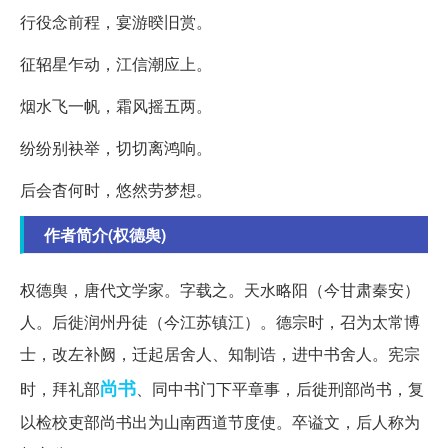
行役念前程，宴游暌旧赏。
征轺星乍动，江信潮应上。
烟水飞一帆，霜风摇五两。
纷纷别袂举，切切离鸿响。
后会杳何时，悠然劳梦想。
作者简介(权德舆)
权德舆，唐代文学家。字载之。天水略阳（今甘肃秦安）
人。后徙润州丹徒（今江苏镇江）。德宗时，召为太常博
士，改左补阙，迁起居舍人、知制诰，进中书舍人。宪宗
尚书
时，拜礼部
、同中书门下平章事，后徙刑部尚书，复
以检校吏部尚书出为山南西道节度使。卒谥文，后人称为