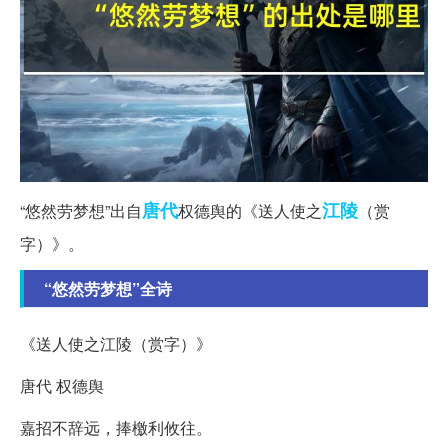
唐代
江陵
“悠然劳梦想”出自
权德舆的《送人使之
（赏
字）》。
“悠然劳梦想”全诗
《送人使之江陵（赏字）》
唐代 权德舆
嘉招不辞远，捧檄利攸往。