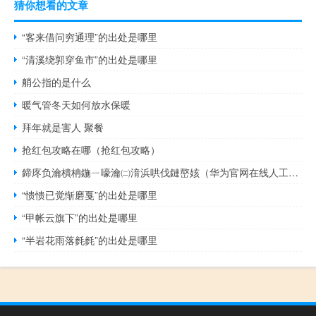
猜你想看的文章
“客来借问穷通理”的出处是哪里
“清溪绕郭穿鱼市”的出处是哪里
艄公指的是什么
暖气管冬天如何放水保暖
拜年就是害人 聚餐
抢红包攻略在哪（抢红包攻略）
鍗庝负瀹樻柟鍦ㄧ嚎瀹㈡湇浜哄伐鏈嶅姟（华为官网在线人工客服(华为手机客服官网人工客服)）
“愦愦已觉惭磨戛”的出处是哪里
“甲帐云旗下”的出处是哪里
“半岩花雨落毵毵”的出处是哪里