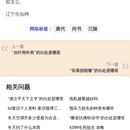
权文公。
辽宁先知网
网络标签：
唐代
尚书
江陵
上一篇
“自叶尧年美”的出处是哪里
下一篇
“应喜脱朝簪”的出处是哪里
相关问题
“灌注乎天下之半”的出处是哪里
电机越重越好吗
lol童话个人资料 童话微博三围身高 lol童话泳装照片
预应力损失的种类有哪些
冬天空调开多少度最为合适（冬天空调开多少度）
“癃老扶携听诏书”的出处是哪里
冬天到了什么东西
4399生死狙击 攻略