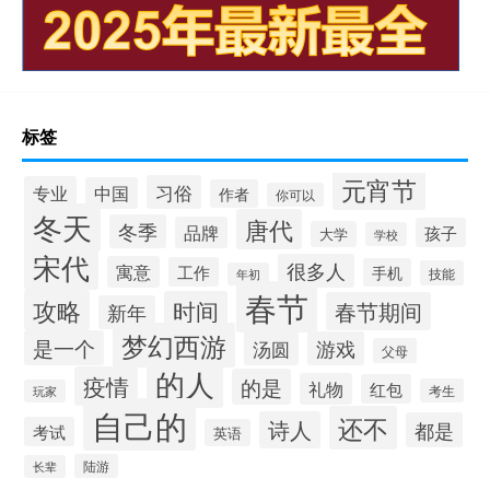
标签
元宵节
习俗
专业
中国
作者
你可以
冬天
唐代
冬季
品牌
孩子
大学
学校
宋代
很多人
寓意
工作
手机
技能
年初
春节
攻略
时间
春节期间
新年
梦幻西游
是一个
汤圆
游戏
父母
的人
疫情
的是
礼物
红包
考生
玩家
自己的
还不
诗人
都是
考试
英语
陆游
长辈