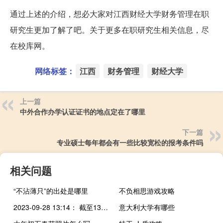
通过上述的介绍，想必大家对江西财经大学财务管理在职
研究生更加了解了吧。关于更多在职研究生相关信息，尽
在校库网。
网络标签：
江西
财务管理
财经大学
上一篇
中外合作办学认证证书的地点定在了哪里
下一篇
专业硕士每年都会有一些比较宽松的报考条件吗
相关问题
“不沾薄只”的出处是哪里
不负相思游戏攻略
2023-09-28 13:14： 截至13时14分因车流量大，高速交警管制：玉田站、鸦鸿桥站北京方向禁止危险品车辆通行；玉田站、鸦鸿桥站沈阳方向禁止黄牌货车及危险牌车辆通行；唐山北站、榛子镇沈阳方向禁止黄牌货车通行。 ​​​
意大利大学有哪些