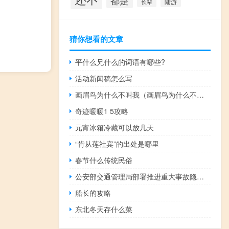
都是
陆游
长辈
猜你想看的文章
平什么兄什么的词语有哪些?
活动新闻稿怎么写
画眉鸟为什么不叫我（画眉鸟为什么不叫）
奇迹暖暖1 5攻略
元宵冰箱冷藏可以放几天
“肯从莲社宾”的出处是哪里
春节什么传统民俗
公安部交通管理局部署推进重大事故隐患专项排查整治工作
船长的攻略
东北冬天存什么菜