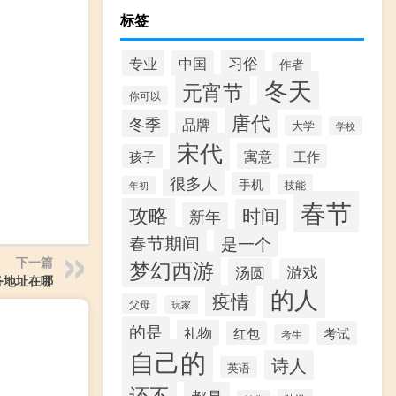
标签
习俗
专业
中国
作者
冬天
元宵节
你可以
唐代
冬季
品牌
大学
学校
宋代
寓意
孩子
工作
很多人
手机
技能
年初
春节
攻略
时间
新年
春节期间
是一个
下一篇
梦幻西游
汤圆
游戏
务地址在哪
的人
疫情
父母
玩家
的是
礼物
红包
考试
考生
自己的
诗人
英语
还不