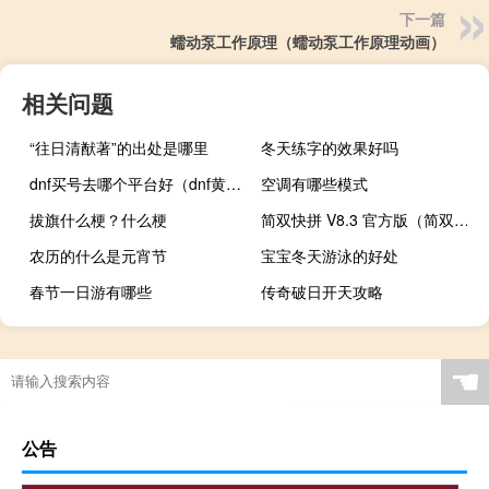
下一篇
蠕动泵工作原理（蠕动泵工作原理动画）
相关问题
“往日清猷著”的出处是哪里
冬天练字的效果好吗
dnf买号去哪个平台好（dnf黄龙大会门票去哪换）
空调有哪些模式
拔旗什么梗？什么梗
简双快拼 V8.3 官方版（简双快拼 V8.3 官方版功能简介）
农历的什么是元宵节
宝宝冬天游泳的好处
春节一日游有哪些
传奇破日开天攻略
☚
公告