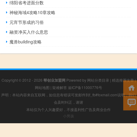
绵阳省考进面分数
神秘海域4攻略10章攻略
元宵节形成的习俗
融资净买入什么意思
魔兽building攻略
Copyright © 2012 - 2026
帮创业加盟网
Powered by
网站分类目录
|
精选推荐文章
|
网站地图
|
疑难解答
渝ICP备11000776号
声明：本站内容来自互联网，如信息有错误可发邮件到f_fb#foxmail.com说明，我们
会及时纠正，谢谢
本站仅为个人兴趣爱好，不接盈利性广告及商业合作
小男孩