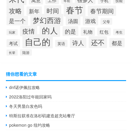
寓意
工作
手机
技能
年初
春节
攻略
时间
春节期间
新年
梦幻西游
是一个
汤圆
游戏
父母
的人
疫情
的是
礼物
红包
考生
玩家
自己的
还不
诗人
都是
考试
英语
陆游
长辈
猜你想看的文章
dnf诺伊佩拉攻略
2022洛阳过年能回家吗
冬天男显白发色吗
特斯拉获准在洛杉矶建造超充站餐厅
pokemon go 纽约攻略