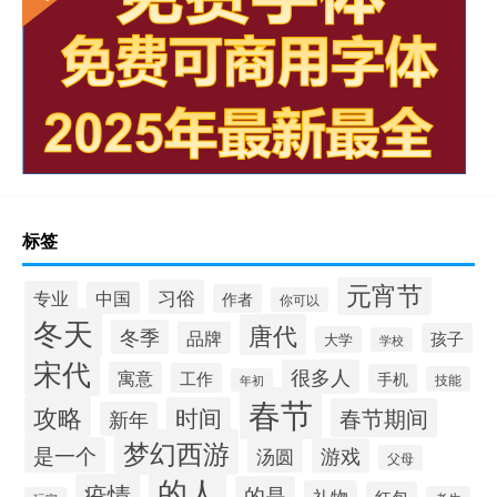
标签
元宵节
习俗
专业
中国
作者
你可以
冬天
唐代
冬季
品牌
孩子
大学
学校
宋代
很多人
寓意
工作
手机
技能
年初
春节
攻略
时间
春节期间
新年
梦幻西游
是一个
汤圆
游戏
父母
的人
疫情
的是
礼物
红包