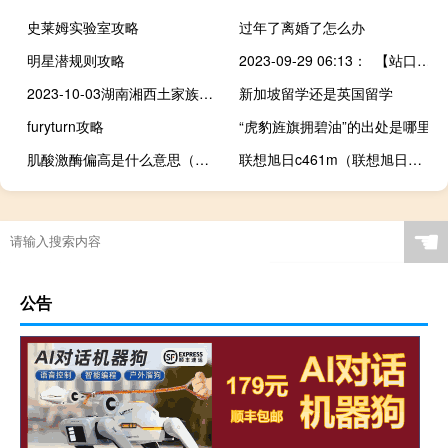
史莱姆实验室攻略
过年了离婚了怎么办
明星潜规则攻略
2023-09-29 06:13： 【站口关闭】2023年9月29日06时10分，G5京昆高速绵广绵阳段：绵阳南站至科学城站入口广元方向，因主线车流量大收费站临时封闭。 ​​​
2023-10-03湖南湘西土家族苗族自治州永顺县(松树菌)的报价是多少
新加坡留学还是英国留学
furyturn攻略
“虎豹旌旗拥碧油”的出处是哪里
肌酸激酶偏高是什么意思（肌酸激酶偏高）
联想旭日c461m（联想旭日笔记本(联想旭日笔记本c460)）
☚
公告