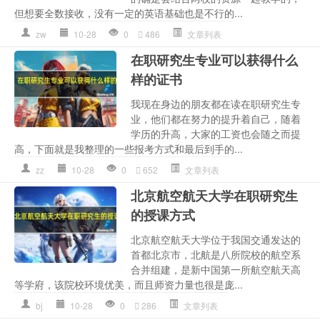
但想要全数接收，没有一定的英语基础也是不行的...
zw
10-28
0
486
文章列表
在职研究生专业可以获得什么
样的证书
我现在身边的朋友都在读在职研究生专
业，他们都在努力的提升着自己，随着
学历的升高，大家的工资也会随之而提
高，下面就是我整理的一些报考方式和最后到手的...
zz
10-28
0
652
文章列表
北京航空航天大学在职研究生
的授课方式
北京航空航天大学位于我国交通发达的
首都北京市，北航是八所院校的航空系
合并组建，是新中国第一所航空航天高
等学府，该院校环境优美，而且师资力量也很是庞...
bj
10-28
0
286
文章列表