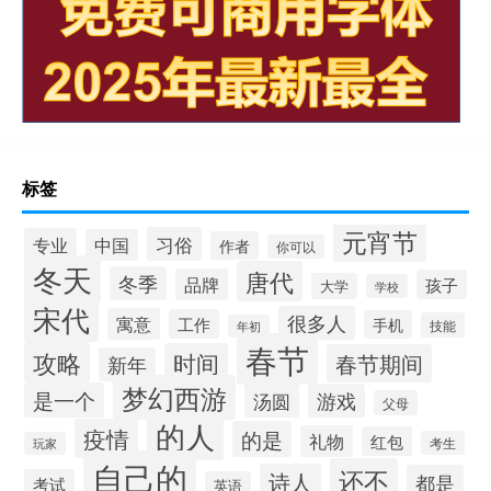
标签
元宵节
习俗
专业
中国
作者
你可以
冬天
唐代
冬季
品牌
孩子
大学
学校
宋代
很多人
寓意
工作
手机
技能
年初
春节
攻略
时间
春节期间
新年
梦幻西游
是一个
汤圆
游戏
父母
的人
疫情
的是
礼物
红包
考生
玩家
自己的
还不
诗人
都是
考试
英语