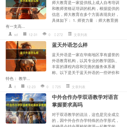
师大教育是一家提供线上成人自考培训
和教师资格证培训的机构，根据提供的
信息，师大教育在多个方面表现良好，
具体如下： 1. 师资力量 ：师大教育拥
有一支高...
sd
12-31
0
272
文章列表
蓝天外语怎么样
蓝天外语是一家在华南地区享有盛誉的
外语教育机构，以其专业的教学团队、
丰富的课程内容和完善的服务体系著
称。以下是关于蓝天外语的一些评价和
特色： 教学...
lt
12-23
0
725
文章列表
中外合作办学双语教学对语言
掌握要求高吗
对于双语教学的说法，这也是完全成立
的，因中外合作办学特殊的办学形式，
的确是会结合两校的资源一起教学的，