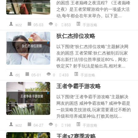
的困惑 王者巅峰之夜流程? 《王者巅峰
之夜》是王者荣耀游戏中的一项盛大活
动,每年都会在年末举办。以下是...
wzz
05-03
0
853
手游攻略
狄仁杰排位攻略
以下围绕“狄仁杰排位攻略”主题解决网
友的困惑 王者荣耀:狄仁杰被削后玩家
再出新打法!排位胜率接近80%，网友:
铁定买? 射手玩法是输出高,相对来...
drj
05-01
0
433
手游攻略
王者争霸手游攻略
以下围绕“王者争霸手游攻略”主题解决
网友的困惑 咸神争霸攻略? 咸神争霸是
一款策略竞技游戏,玩家需要通过不断的
升级和培养咸菜神仙,打败其他玩...
wzz
04-27
0
198
手游攻略
王者s7赛季攻略