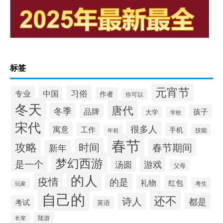
标签
元宵节
习俗
专业
中国
作者
你可以
冬天
唐代
冬季
品牌
孩子
大学
学校
宋代
很多人
寓意
工作
手机
技能
年初
春节
攻略
时间
春节期间
新年
梦幻西游
是一个
汤圆
游戏
父母
的人
疫情
的是
礼物
红包
考生
玩家
自己的
还不
诗人
都是
考试
英语
陆游
长辈