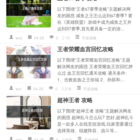
以下围绕“王者s7赛季攻略”主题解决网
友的困惑 咸鱼之王怎么达到s7赛季? 要
在《英雄联盟》游戏中成为咸鱼之王并
达到S7赛季,首先要具备一定的游...
wzs
04-26
0
13
手游攻略
王者荣耀血宫回忆攻略
以下围绕“王者荣耀血宫回忆攻略”主题
解决网友的困惑 王者荣耀血王宫回忆肿
么过 血王宫回忆通关攻略 通关条件:
1、击败血族之王徐福 2、孙膑和...
wzr
04-25
0
218
手游攻略
超神王者 攻略
以下围绕“超神王者 攻略”主题解决网友
的困惑 超神乱斗怎么玩? 您好,超神乱斗
是一款多人在线竞技游戏,玩家需要通过
选择英雄、组建阵容、战斗等...
csw
04-25
0
808
手游攻略