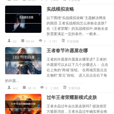
实战模拟攻略
以下围绕“实战模拟攻略”主题解决网友
的困惑 王者实战模拟怎么体验全皮肤?
在《王者荣耀》的实战模拟中,体验全皮
肤需要满足一定的条件。一般来...
szl
04-24
0
131
手游攻略
王者春节许愿屋在哪
王者的许愿屋许愿屋从哪里进? 王者的
许愿屋可以从以下几个步骤进入： 点击
右上角的“商城”按钮。 在商城页面点击
左侧栏“星元”按钮。 进入后点击右下角
的许愿...
wzc
02-10
0
265
文章列表
过年王者荣耀新模式皮肤
王者水晶过年会出新皮肤吗? 据游戏官
方最新消息，王者水晶过年确实将会推