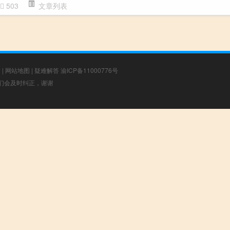
503
文章列表
章
|
网站地图
|
疑难解答
渝ICP备11000776号
，我们会及时纠正，谢谢