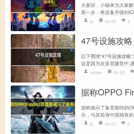
大家好，小杨来为大家解答
第一步：将设备升级到IOs版本
ip
04-26
0
47号设施攻略
以下围绕“47号设施攻略”
这是因为在多层建筑中,通常
sslake
04-23
据称OPPO 
据称揭示了备受期待的OP
示，与其前身中国独有的Fin
jc
04-07
0