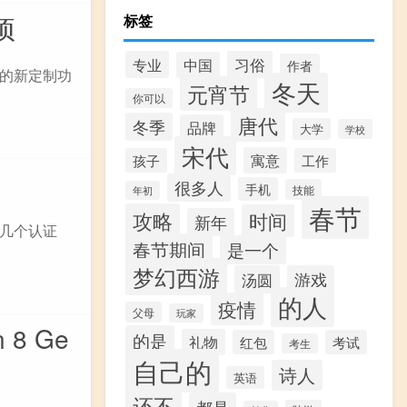
项
标签
习俗
专业
中国
作者
支持的新定制功
冬天
元宵节
你可以
唐代
冬季
品牌
大学
学校
宋代
寓意
孩子
工作
很多人
手机
技能
年初
春节
攻略
时间
新年
在几个认证
春节期间
是一个
梦幻西游
汤圆
游戏
的人
疫情
父母
玩家
8 Ge
的是
礼物
红包
考试
考生
自己的
诗人
英语
还不