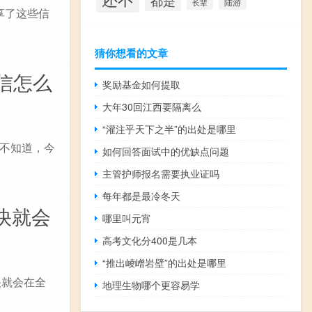
都是
陆游
长辈
博分享了这些信
猜你想看的文章
信怎么
奖励基金如何提取
大年30回江西要隔离么
“灌注乎天下之半”的出处是哪里
不知道，今
如何回答面试中的优缺点问题
主管护师报名需要执业证吗
每年都是最冷冬天
很快就会
哪里叫元宵
高考文化分400是几本
“推出崚嶒岩壁”的出处是哪里
很快就会在全
地理生物哪个更容易学