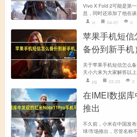
Vivo X Fold 2可能
息，同时还添加了他在谈论的设
vi
04-07
0
苹果手机短信
备份到新手机
关于苹果手机短信怎么备
天小六来为大家解答以上的
pg
03-23
0
在IMEI数据
推出
不久前，小米在中国发布了其 
球/市场推出，尽管名称不