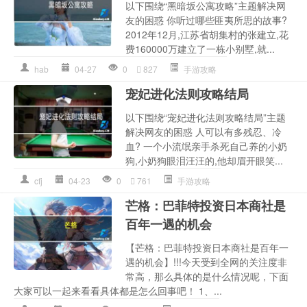
以下围绕“黑暗坂公寓攻略”主题解决网
友的困惑 你听过哪些匪夷所思的故事?
2012年12月,江苏省胡集村的张建立,花
费160000万建立了一栋小别墅,就...
hab
04-27
0
827
手游攻略
宠妃进化法则攻略结局
以下围绕“宠妃进化法则攻略结局”主题
解决网友的困惑 人可以有多残忍、冷
血? 一个小流氓亲手杀死自己养的小奶
狗,小奶狗眼泪汪汪的,他却眉开眼笑...
cfj
04-23
0
761
手游攻略
芒格：巴菲特投资日本商社是
百年一遇的机会
【芒格：巴菲特投资日本商社是百年一
遇的机会】!!!今天受到全网的关注度非
常高，那么具体的是什么情况呢，下面
大家可以一起来看看具体都是怎么回事吧！ 1、...