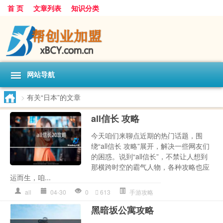
首 页
文章列表
知识分类
网站导航
>
有关“日本”的文章
all信长 攻略
今天咱们来聊点近期的热门话题，围
绕“all信长 攻略”展开，解决一些网友们
的困惑。说到“all信长”，不禁让人想到
那横跨时空的霸气人物，各种攻略也应
运而生，咱...
all
04-30
0
613
手游攻略
黑暗坂公寓攻略