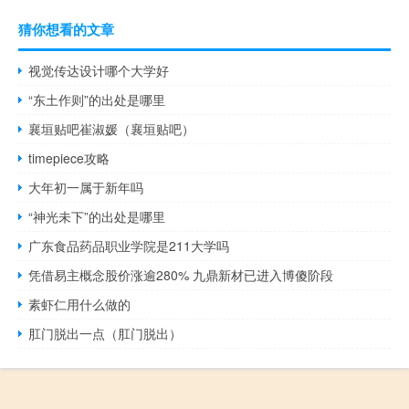
猜你想看的文章
视觉传达设计哪个大学好
“东土作则”的出处是哪里
襄垣贴吧崔淑媛（襄垣贴吧）
timepiece攻略
大年初一属于新年吗
“神光未下”的出处是哪里
广东食品药品职业学院是211大学吗
凭借易主概念股价涨逾280% 九鼎新材已进入博傻阶段
素虾仁用什么做的
肛门脱出一点（肛门脱出）