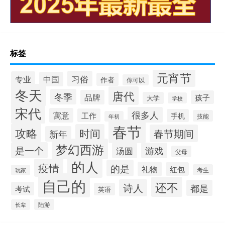
标签
元宵节
习俗
专业
中国
作者
你可以
冬天
唐代
冬季
品牌
孩子
大学
学校
宋代
很多人
寓意
工作
手机
技能
年初
春节
攻略
时间
春节期间
新年
梦幻西游
是一个
汤圆
游戏
父母
的人
疫情
的是
礼物
红包
考生
玩家
自己的
还不
诗人
都是
考试
英语
陆游
长辈