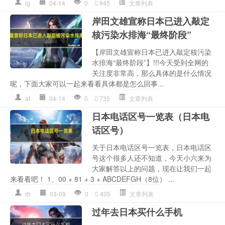
lg
04-14
0
945
文章列表
岸田文雄宣称日本已进入敲定
核污染水排海“最终阶段”
【岸田文雄宣称日本已进入敲定核污染
水排海“最终阶段”】!!!今天受到全网的
关注度非常高，那么具体的是什么情况
呢，下面大家可以一起来看看具体都是怎么回事...
at
04-14
0
735
文章列表
日本电话区号一览表（日本电
话区号）
关于日本电话区号一览表，日本电话区
号这个很多人还不知道，今天小六来为
大家解答以上的问题，现在让我们一起
来看看吧！ 1、00 + 81 + 3 + ABCDEFGH（8位） ...
rb
03-09
0
405
文章列表
过年去日本买什么手机