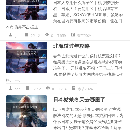
日本人都用什么牌子的手机 据数据分
析，日本人主要使用的手机品牌有三
星、苹果、SONY和SHARP等。虽然华
为在国内拥有很高的市场份额，但在日
本市场并不占据主...
gnr
02-12
0
659
春节2024
北海道过年攻略
春节去北海道什么时候订机票最划算?
如果想去北海道确实从现在就必须开始
准备了。 开始准备不相当于马上订飞机
票,而是需要从各大网站开始寻找最低价
格。 一...
bhd
02-12
0
234
春节2024
日本姑娘冬天去哪里了
以下围绕“日本姑娘冬天去哪里了”主题
解决网友的困惑 刚去日本旅游回来，为
什么日本女孩子这么冷的天气也要穿丝
袜出门? 光着腿？穿丝袜不冷吗？别单