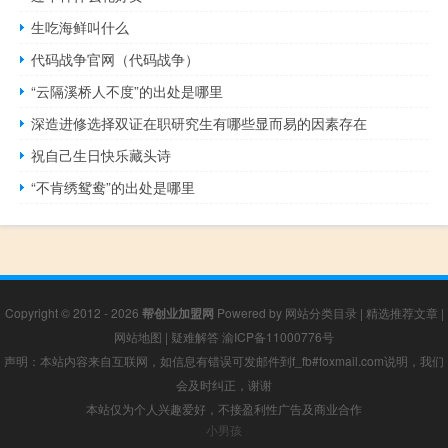
生吃海鲜叫什么
代码战争官网（代码战争）
“云隔溪桥人不度”的出处是哪里
深造进修选择双证在职研究生有哪些显而易的因素存在
祝自己生日快乐藏头诗
“不肯绣鸳鸯”的出处是哪里
Copyright © 2012 - 2026
帮创业加盟网
Powered by
网站分类目录
|
精选推荐文章
|
网站地图
|
疑难解答
渝ICP备11000776号
声明：本站内容来自互联网，如信息有错误可发邮件到f_fb#foxmail.com说明，我们
会及时纠正，谢谢
本站仅为个人兴趣爱好，不接盈利性广告及商业合作
小男孩