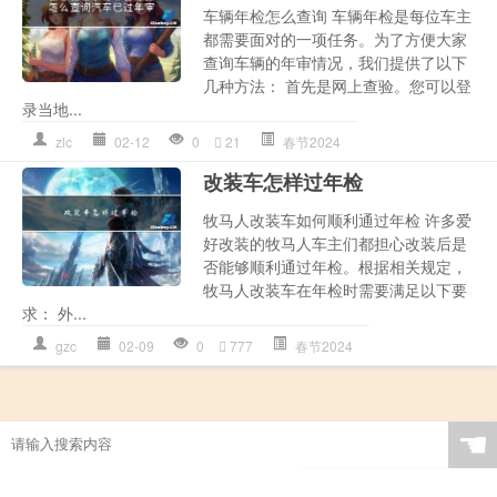
车辆年检怎么查询 车辆年检是每位车主
都需要面对的一项任务。为了方便大家
查询车辆的年审情况，我们提供了以下
几种方法： 首先是网上查验。您可以登
录当地...
zlc
02-12
0
21
春节2024
改装车怎样过年检
牧马人改装车如何顺利通过年检 许多爱
好改装的牧马人车主们都担心改装后是
否能够顺利通过年检。根据相关规定，
牧马人改装车在年检时需要满足以下要
求： 外...
gzc
02-09
0
777
春节2024
☚