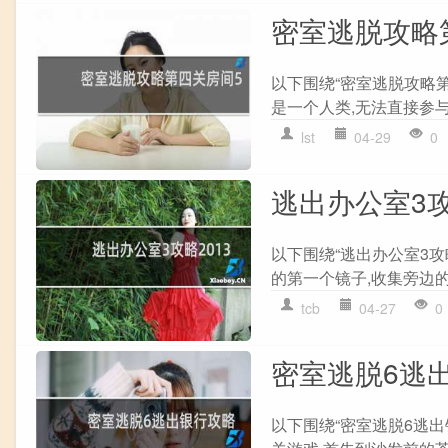
密室逃脱攻略
以下围绕“密室逃脱攻略第
是一个人类,无法直接参与
lst
04-29
0
逃出办公室3攻
以下围绕“逃出办公室3攻
的第一个镜子,收集旁边的
tcb
04-27
0
密室逃脱6逃
以下围绕“密室逃脱6逃出