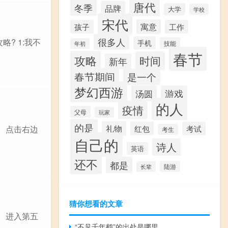
唐代
冬季
品牌
大学
学校
宋代
寓意
孩子
工作
很多人
? 1:我不
手机
技能
年初
春节
攻略
时间
新年
春节期间
是一个
梦幻西游
汤圆
游戏
的人
疫情
父母
玩家
的是
礼物
1、点击右边
红包
考试
考生
自己的
诗人
英语
还不
都是
陆游
长辈
猜你想看的文章
1、进入第五
“不见千年鹤”的出处是哪里