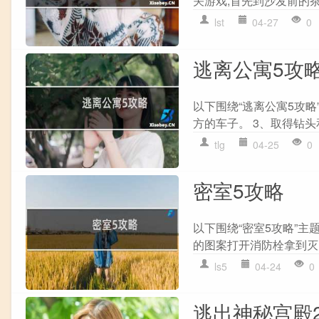
关游戏,首先到沙发前的茶
lst
04-27
0
逃离公寓5攻
以下围绕“逃离公寓5攻略
方的车子。 3、取得钻头和
tlg
04-25
0
密室5攻略
以下围绕“密室5攻略”主
的图案打开消防栓拿到灭火器
ls5
04-24
0
逃出神秘宫殿