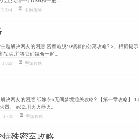
几上找到一个USB和一把...
344
手游攻略
略
”主题解决网友的困惑 密室逃脱10锁着的公寓攻略? 2、根据提示
钻尖,并将它们组合一起...
322
手游攻略
题解决网友的困惑 纸嫁衣5无间梦境通关攻略? 【第一章攻略】 1
。 ￼ 2.用灭火器灭...
723
手游攻略
2特殊密室攻略