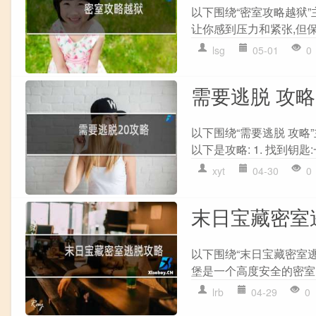
以下围绕“密室攻略越狱”
让你感到压力和紧张,但保
lsg
05-01
0
需要逃脱 攻略
以下围绕“需要逃脱 攻略
以下是攻略: 1. 找到钥匙
xyt
04-30
0
末日宝藏密室
以下围绕“末日宝藏密室逃
堡是一个高度安全的密室,
lrb
04-29
0