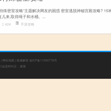
特殊密室攻略”主题解决网友的困惑 密室逃脱神秘宫殿攻略? 15
儿来,取得绳子和水桶。...
424
手游攻略
章
|
网站地图
|
疑难解答
渝ICP备11000776号
，我们会及时纠正，谢谢