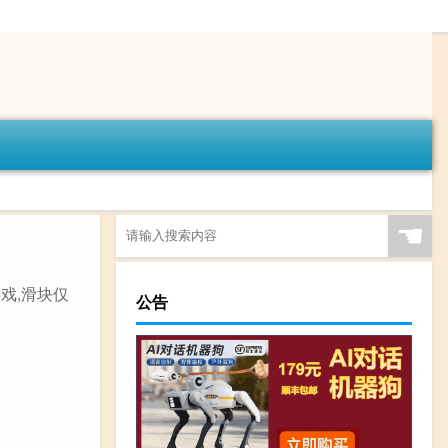
☚
戏,滑块仅
公告