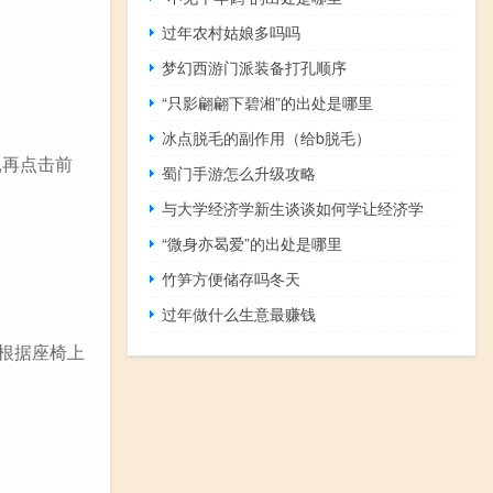
过年农村姑娘多吗吗
梦幻西游门派装备打孔顺序
“只影翩翩下碧湘”的出处是哪里
冰点脱毛的副作用（给b脱毛）
,再点击前
蜀门手游怎么升级攻略
与大学经济学新生谈谈如何学让经济学
“微身亦曷爱”的出处是哪里
竹笋方便储存吗冬天
过年做什么生意最赚钱
.根据座椅上