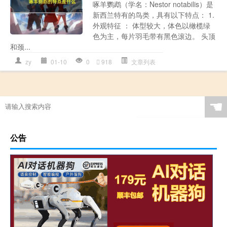
啄羊鹦鹉（学名：Nestor notabilis）是
新西兰特有的鸟类，具有以下特点： 1.
外观特征 ： 体型较大，体色以橄榄绿
色为主，每片羽毛带有黑色滚边。 头顶
和颈...
zy
01-10
0
918
文章列表
☚
公告