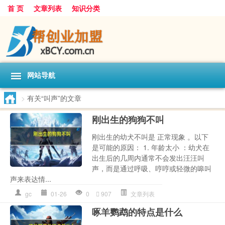
首 页
文章列表
知识分类
网站导航
>
有关“叫声”的文章
刚出生的狗狗不叫
刚出生的幼犬不叫是 正常现象 。以下
是可能的原因： 1. 年龄太小 ：幼犬在
出生后的几周内通常不会发出汪汪叫
声，而是通过呼吸、哼哼或轻微的嗥叫
声来表达情...
gc
01-26
0
907
文章列表
啄羊鹦鹉的特点是什么