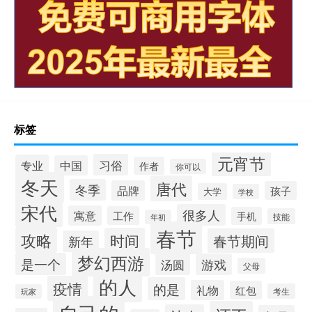
标签
元宵节
习俗
专业
中国
作者
你可以
冬天
唐代
冬季
品牌
孩子
大学
学校
宋代
很多人
寓意
工作
手机
技能
年初
春节
攻略
时间
春节期间
新年
梦幻西游
是一个
汤圆
游戏
父母
的人
疫情
的是
礼物
红包
考生
玩家