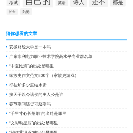
自己的
还不
诗人
都是
考试
英语
陆游
长辈
猜你想看的文章
安徽财经大学是一本吗
广东水利电力职业技术学院高水平专业群名单
“中夏比焉”的出处是哪里
家族史作文范文800字（家族史游戏）
壁挂炉多少度结水垢
挟天子以令诸侯的主人公是谁
春节期间还贷可延期吗
“千里寸心长炯炯”的出处是哪里
“文彩动星辰”的出处是哪里
“约住紫泥诏”的出处是哪里