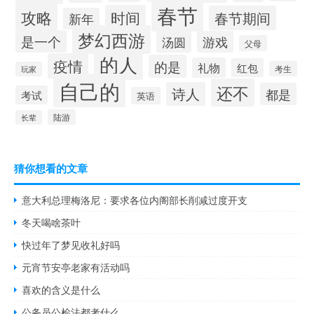
春节
攻略
时间
春节期间
新年
梦幻西游
是一个
汤圆
游戏
父母
的人
疫情
的是
礼物
红包
考生
玩家
自己的
还不
诗人
都是
考试
英语
陆游
长辈
猜你想看的文章
意大利总理梅洛尼：要求各位内阁部长削减过度开支
冬天喝啥茶叶
快过年了梦见收礼好吗
元宵节安亭老家有活动吗
喜欢的含义是什么
公务员公检法都考什么