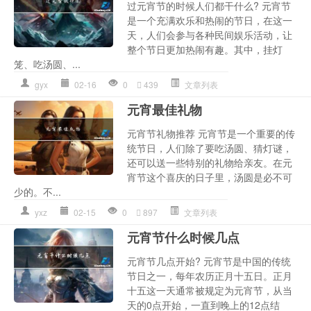
过元宵节的时候人们都干什么? 元宵节
是一个充满欢乐和热闹的节日，在这一
天，人们会参与各种民间娱乐活动，让
整个节日更加热闹有趣。其中，挂灯
笼、吃汤圆、...
gyx
02-16
0
439
文章列表
元宵最佳礼物
元宵节礼物推荐 元宵节是一个重要的传
统节日，人们除了要吃汤圆、猜灯谜，
还可以送一些特别的礼物给亲友。在元
宵节这个喜庆的日子里，汤圆是必不可
少的。不...
yxz
02-15
0
897
文章列表
元宵节什么时候几点
元宵节几点开始? 元宵节是中国的传统
节日之一，每年农历正月十五日。正月
十五这一天通常被规定为元宵节，从当
天的0点开始，一直到晚上的12点结