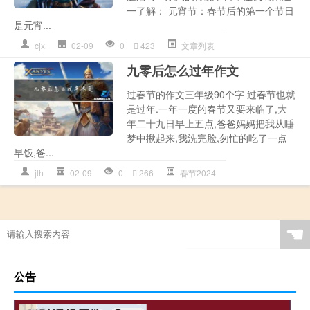
一了解： 元宵节：春节后的第一个节日
是元宵...
cjx
02-09
0
423
文章列表
九零后怎么过年作文
过春节的作文三年级90个字 过春节也就
是过年.一年一度的春节又要来临了,大
年二十九日早上五点,爸爸妈妈把我从睡
梦中揪起来,我洗完脸,匆忙的吃了一点
早饭,爸...
jlh
02-09
0
266
春节2024
☚
公告