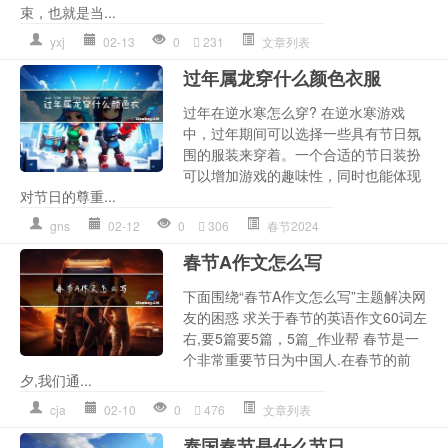
束，也就是当...
yxj
02-13
0
231
文章列表
过年属龙穿什么颜色衣服
过年在逆水寒怎么穿? 在逆水寒游戏
中，过年期间可以选择一些具有节日氛
围的服装来穿着。一个合适的节日装扮
可以增加游戏的趣味性，同时也能体现
对节日的尊重...
gns
02-12
0
306
春节2024
春节A作文怎么写
下面围绕“春节A作文怎么写”主题解决网
友的困惑 求关于春节的英语作文60词左
右,要5篇要5篇，5篇_作业帮 春节是一
个非常重要节日为中国人.在春节的前
夕,我们通...
cja
02-10
0
476
文章列表
泰国春节是什么节日