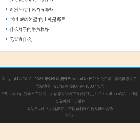
新洲的过年风俗有哪些
“推出崚嶒岩壁”的出处是哪里
什么牌子的牛角梳好
元宵宜什么
Copyright © 2012 - 2026
帮创业加盟网
Powered by
网站分类目录
|
精选推荐文章
|
网站地图
|
疑难解答
渝ICP备11000776号
声明：本站内容来自互联网，如信息有错误可发邮件到f_fb#foxmail.com说明，我们
会及时纠正，谢谢
本站仅为个人兴趣爱好，不接盈利性广告及商业合作
小男孩