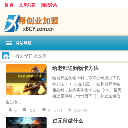
首 页
文章列表
知识分类
网站导航
>
有关“节日”的文章
给老师送购物卡方法
给老师送购物卡时，你可以考虑以下几
种方法： 1. 夹在书里 ： 在和老师单独
相处时，趁机将购物卡夹在书中。 聊天
接近尾声时，悄悄留下书，并发送短信
告知老...
gl
12-27
0
371
文章列表
过元宵做什么