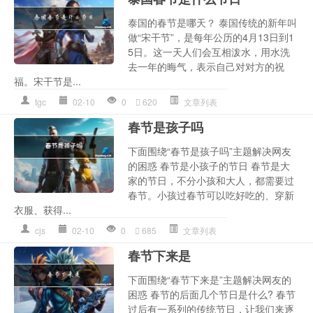
泰国的春节是哪天？ 泰国传统的新年叫
做“宋干节”，是每年公历的4月13日到1
5日。这一天人们会互相泼水，用水洗
去一年的晦气，表示自己对对方的祝
福。宋干节是...
tgc
02-10
0
620
文章列表
春节是孩子吗
下面围绕“春节是孩子吗”主题解决网友
的困惑 春节是小孩子的节日 春节是大
家的节日，不分小孩和大人，都需要过
春节。小孩过春节可以吃好吃的、穿新
衣服、获得...
cjs
02-10
0
685
文章列表
春节下来是
下面围绕“春节下来是”主题解决网友的
困惑 春节的后面几个节日是什么? 春节
过后有一系列的传统节日，让我们来逐