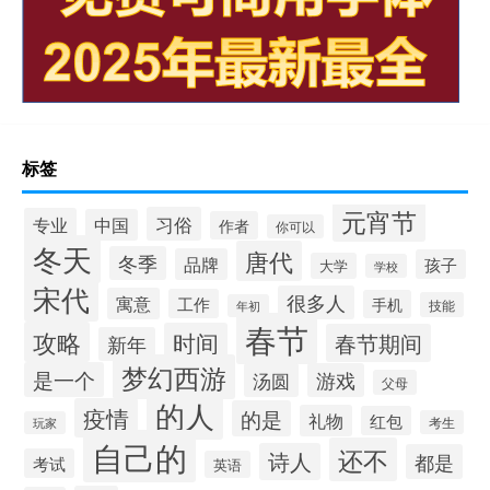
标签
元宵节
习俗
专业
中国
作者
你可以
冬天
唐代
冬季
品牌
孩子
大学
学校
宋代
很多人
寓意
工作
手机
技能
年初
春节
攻略
时间
春节期间
新年
梦幻西游
是一个
汤圆
游戏
父母
的人
疫情
的是
礼物
红包
考生
玩家
自己的
还不
诗人
都是
考试
英语