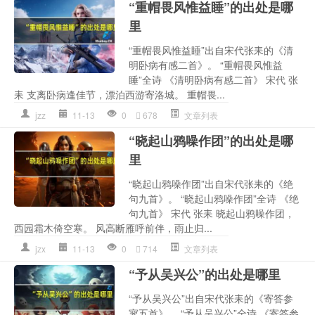
“重帽畏风惟益睡”的出处是哪
里
“重帽畏风惟益睡”出自宋代张耒的《清
明卧病有感二首》。 “重帽畏风惟益
睡”全诗 《清明卧病有感二首》 宋代 张
耒 支离卧病逢佳节，漂泊西游寄洛城。 重帽畏...
jzz
11-13
0
678
文章列表
“晓起山鸦噪作团”的出处是哪
里
“晓起山鸦噪作团”出自宋代张耒的《绝
句九首》。 “晓起山鸦噪作团”全诗 《绝
句九首》 宋代 张耒 晓起山鸦噪作团，
西园霜木倚空寒。 风高断雁呼前伴，雨止归...
jzx
11-13
0
714
文章列表
“予从吴兴公”的出处是哪里
“予从吴兴公”出自宋代张耒的《寄答参
寥五首》。 “予从吴兴公”全诗 《寄答参