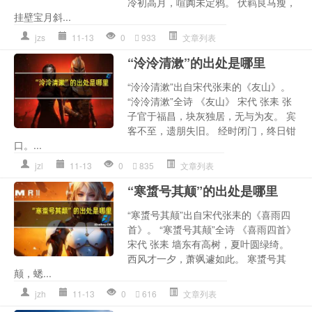
冷初高月，喧阗未定鸦。 伏羁良马瘦，
挂壁宝月斜...
jzs
11-13
0
933
文章列表
“泠泠清漱”的出处是哪里
“泠泠清漱”出自宋代张耒的《友山》。
“泠泠清漱”全诗 《友山》 宋代 张耒 张
子官于福昌，块灰独居，无与为友。 宾
客不至，遗朋失旧。 经时闭门，终日钳
口。...
jzl
11-13
0
835
文章列表
“寒螀号其颠”的出处是哪里
“寒螀号其颠”出自宋代张耒的《喜雨四
首》。 “寒螀号其颠”全诗 《喜雨四首》
宋代 张耒 墙东有高树，夏叶圆绿绮。
西风才一夕，萧飒遽如此。 寒螀号其
颠，蟋...
jzh
11-13
0
616
文章列表