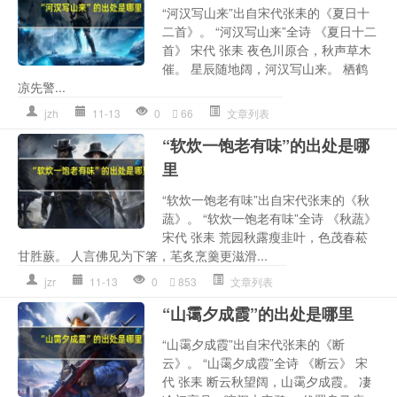
“河汉写山来”出自宋代张耒的《夏日十
二首》。 “河汉写山来”全诗 《夏日十二
首》 宋代 张耒 夜色川原合，秋声草木
催。 星辰随地阔，河汉写山来。 栖鹤
凉先警...
jzh
11-13
0
66
文章列表
“软炊一饱老有味”的出处是哪
里
“软炊一饱老有味”出自宋代张耒的《秋
蔬》。 “软炊一饱老有味”全诗 《秋蔬》
宋代 张耒 荒园秋露瘦韭叶，色茂春菘
甘胜蕨。 人言佛见为下箸，芼炙烹羹更滋滑...
jzr
11-13
0
853
文章列表
“山霭夕成霞”的出处是哪里
“山霭夕成霞”出自宋代张耒的《断
云》。 “山霭夕成霞”全诗 《断云》 宋
代 张耒 断云秋望阔，山霭夕成霞。 凄