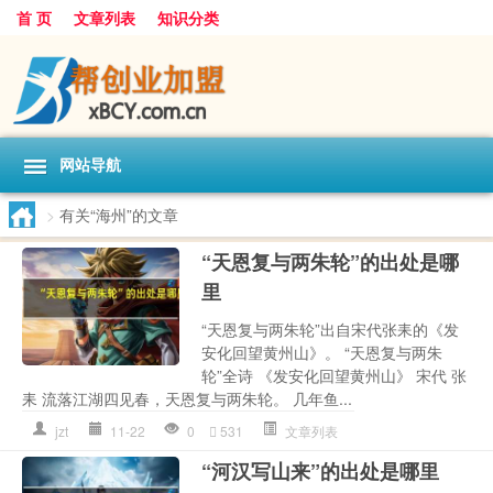
首 页
文章列表
知识分类
网站导航
>
有关“海州”的文章
“天恩复与两朱轮”的出处是哪
里
“天恩复与两朱轮”出自宋代张耒的《发
安化回望黄州山》。 “天恩复与两朱
轮”全诗 《发安化回望黄州山》 宋代 张
耒 流落江湖四见春，天恩复与两朱轮。 几年鱼...
jzt
11-22
0
531
文章列表
“河汉写山来”的出处是哪里