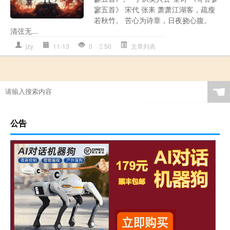
寥五首》 宋代 张耒 萧萧江湖客，疏瘦
若秋竹。 苦心为诗章，日夜挠心腹。
清弦无...
jzy
11-13
0
50
文章列表
☚
公告