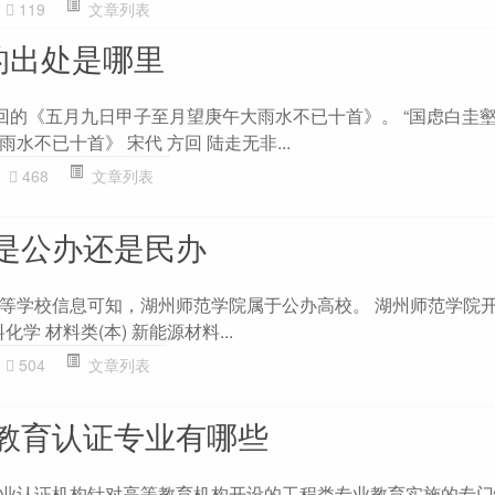
119
文章列表
的出处是哪里
回的《五月九日甲子至月望庚午大雨水不已十首》。 “国虑白圭壑
水不已十首》 宋代 方回 陆走无非...
468
文章列表
是公办还是民办
等学校信息可知，湖州师范学院属于公办高校。 湖州师范学院
化学 材料类(本) 新能源材料...
504
文章列表
教育认证专业有哪些
业认证机构针对高等教育机构开设的工程类专业教育实施的专门