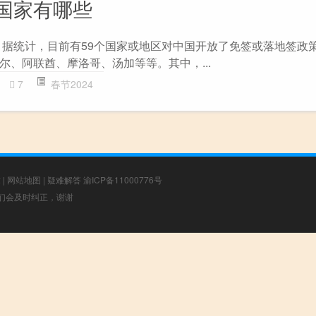
国家有哪些
 据统计，目前有59个国家或地区对中国开放了免签或落地签政
尔、阿联酋、摩洛哥、汤加等等。其中，...
7
春节2024
章
|
网站地图
|
疑难解答
渝ICP备11000776号
，我们会及时纠正，谢谢