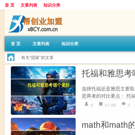
首 页
文章列表
知识分类
首 页
文章列表
知识分类
>
有关“国家”的文章
托福和雅思考
选择托福还是雅思主要取
是两者的对比要点： 托福（Test o
tf
01-06
0
math和mat