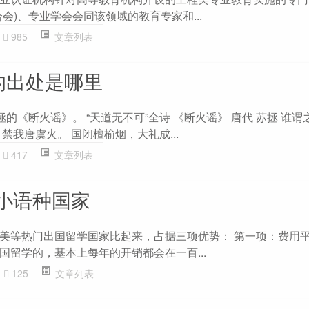
会)、专业学会会同该领域的教育专家和...
985
文章列表
的出处是哪里
拯的《断火谣》。 “天道无不可”全诗 《断火谣》 唐代 苏拯 谁
禁我唐虞火。 国闭檀榆烟，大礼成...
417
文章列表
小语种国家
美等热门出国留学国家比起来，占据三项优势： 第一项：费用平
国留学的，基本上每年的开销都会在一百...
125
文章列表