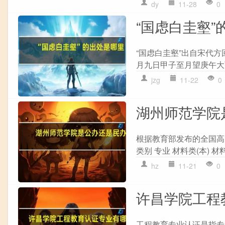
dy
11-28
0
“国虑白圭壑”
“国虑白圭壑”出自宋代方
月九日甲子至月望庚午大雨
jzg
11-22
0
湖州师范学院
根据教育部发布的全国高
类别 专业 材料类(本) 材料
hz
11-21
0
许昌学院工程
工程教育专业认证是指专