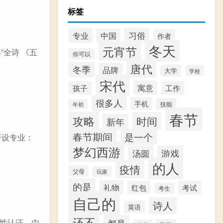
标签
习俗
专业
中国
作者
冬天
元宵节
”全诗 《五
你可以
唐代
冬季
品牌
大学
学校
宋代
寓意
孩子
工作
很多人
手机
技能
年初
春节
攻略
时间
新年
春节期间
是一个
开设专业：
梦幻西游
汤圆
游戏
的人
疫情
父母
玩家
的是
礼物
红包
考试
考生
自己的
诗人
英语
还不
性认证，由