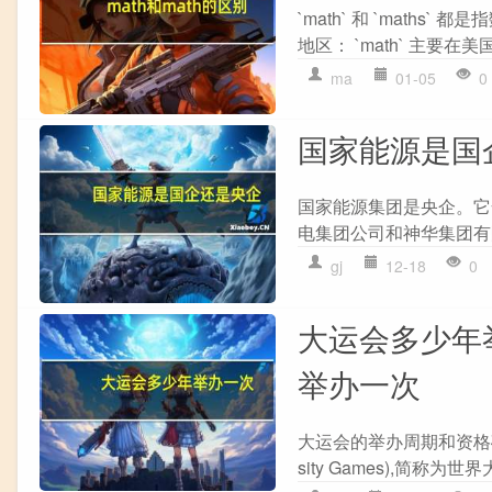
`math` 和 `math
地区： `math` 主要
ma
01-05
0
国家能源是国
国家能源集团是央企。它
电集团公司和神华集团有
gj
12-18
0
大运会多少年
举办一次
大运会的举办周期和资格确定
sity Games),简称为