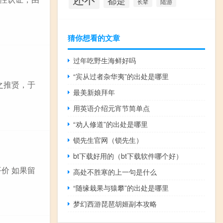
都是
陆游
长辈
猜你想看的文章
过年吃野生海鲜好吗
“宾从过者杂华夷”的出处是哪里
谓之推贤，于
最美新娘拜年
用英语介绍元宵节简单点
“劝人修道”的出处是哪里
锁先生官网（锁先生）
bt下载好用的（bt下载软件哪个好）
价 如果留
高处不胜寒的上一句是什么
“随缘栽果与猿攀”的出处是哪里
梦幻西游琵琶胡姬副本攻略