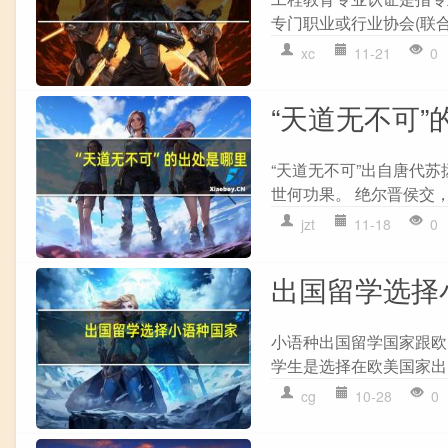
专门职业或行业协会(联合
xc
11-21
0
“天道无不可”
“天道无不可”出自唐代苏
世何功果。 绝尔晋侯交，
jzt
11-18
0
出国留学选择
小语种出国留学国家跟欧
学生是选择在欧美国家出
cg
10-28
0