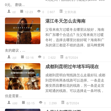
0元。 赛级...
cd
12-23
0
607
文章列表
湛江冬天怎么去海南
父母来南方过暖冬去哪里比较好，海南
和广东哪个合适点? 当父母来南方过暖
冬时，选择去哪里比较好呢？海南和广
东的湛江都是不错的选择。据马蜂窝网
友的建议，...
zjd
02-16
0
622
春节2024
成都到昆明过年堵车吗现在
成都到昆明自驾线路怎么走最好玩 成都
到昆明有两条线路可以选择。一条是走
雅安西昌攀枝花的线路，另一条是走宜
宾昭通的线路。可以选择走一条环线，
但是需要...
cdd
02-15
0
299
春节2024