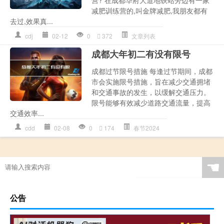
减肥训练营的,叫金牌减肥,我朋友都有
去过,效果真...
cdj
02-12
0
372
文章列表
成都大年初二有没有限号
成都过节限号措施 每逢过节期间，成都
市会实施限号措施，旨在减少交通拥堵
和交通事故的发生，以缓解交通压力。
限号能够有效减少道路交通流量，提高
交通效率...
cdd
02-08
0
174
春节2024
☚
公告