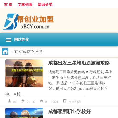
首 页
文章列表
知识分类
网站导航
>
有关“成都”的文章
成都出发三星堆沿途旅游攻略
成都到三星堆旅游攻略 # 行程规划 早上
：乘坐动车从成都东出发，直达三星堆
站。 到达后 ：打车前往三星堆博物
馆，费用大约为21元，车程大约10分
钟。 # 博...
cd
01-10
0
321
文章列表
成都哪所职业学校好