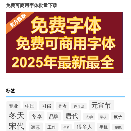
免费可商用字体批量下载
标签
元宵节
习俗
专业
中国
作者
你可以
冬天
唐代
冬季
品牌
孩子
大学
学校
宋代
很多人
寓意
工作
手机
技能
年初