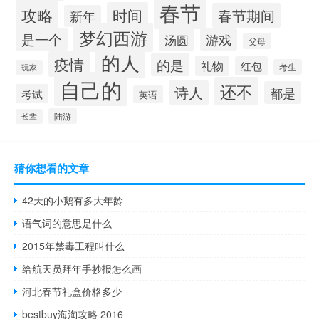
春节
攻略
时间
春节期间
新年
梦幻西游
是一个
汤圆
游戏
父母
的人
疫情
的是
礼物
红包
考生
玩家
自己的
还不
诗人
都是
考试
英语
陆游
长辈
猜你想看的文章
42天的小鹅有多大年龄
语气词的意思是什么
2015年禁毒工程叫什么
给航天员拜年手抄报怎么画
河北春节礼盒价格多少
bestbuy海淘攻略 2016