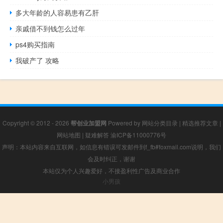
多大年龄的人容易患有乙肝
亲戚借不到钱怎么过年
ps4购买指南
我破产了 攻略
Copyright © 2012 - 2026
帮创业加盟网
Powered by
网站分类目录
|
精选推荐文章
|
网站地图
|
疑难解答
渝ICP备11000776号
声明：本站内容来自互联网，如信息有错误可发邮件到f_fb#foxmail.com说明，我们
会及时纠正，谢谢
本站仅为个人兴趣爱好，不接盈利性广告及商业合作
小男孩