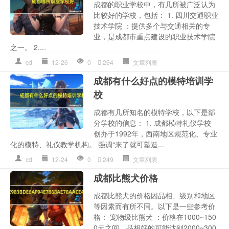
成都的职业学校中，有几所被广泛认为
比较好的学校，包括： 1. 四川交通职业
技术学院 ：提供多个与交通相关的专
业，是成都市重点建设的职业技术学院
之一。 2....
cd
12-26
0
264
文章列表
成都有什么好点的模特培训学
校
成都有几所知名的模特学校，以下是部
分学校的信息： 1. 成都模特礼仪学校
创办于1992年，西南地区规范化、专业
化的模特、礼仪教学机构。 强调“来了就可塑造...
cd
12-24
0
249
文章列表
成都比熊犬价格
成都比熊犬的价格因品相、级别和地区
等因素而有所不同。以下是一些参考价
格： 宠物级比熊犬 ：价格在1000~150
0元之间，品相好的可能达到2000~300