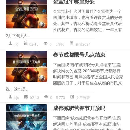
金堂过年哪里好耍
金堂赏花什么时间最佳? 金堂作为一个
四川的小城市，也有着许多赏花的好去
处。其中，杏花和梅花是金堂最具代表
性的花卉。杏花的花期较短，一年只有
2月下旬到3...
jtg
02-15
0
986
春节2024
春节成都限号几点结束
下面围绕“春节成都限号几点结束”主题
解决网友的困惑 2023年春节成都限行
时间和范围 每年的春节是全国人民合家
团圆的日子，对于居住在成都的市民来
说，这也是...
cjc
02-13
0
773
文章列表
成都减肥营春节开放吗
下面围绕“成都减肥营春节开放吗”主题
解决网友的困惑 成都哪里有减肥训练
营? 在成都华府大道地铁站旁边有一家